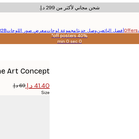
شحن مجاني لأكثر من ‏299 د.إ.‏
Offers
أفضل البائعين
وصل حديثا
مجموعة لوحات
معرض صور اللوحات
B2B
40% off posters*
0 sec
0 min
صالحة
حتى:
2026-
08-
09
The Art Concept - أحبيني ثقي بي امرأة 
Size