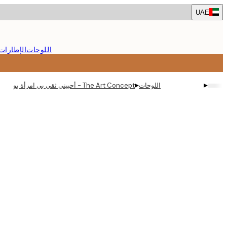
Skip
UAE
to
main
content.
اللوحات
الإطارات
▸
▸
اللوحات
The Art Concept - أحبيني ثقي بي امرأة بوستر