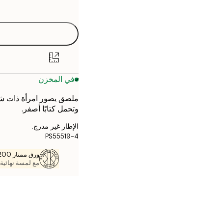
options
30x40 cm
40x50 cm
50x70 cm
في المخزن
70x100 cm
ملصق يصور امرأة ذات شعر
وتحمل كتابًا أصفر.
الإطار غير مدرج.
PS55519-4
ورق ممتاز 200 جم / م 2
مع لمسة نهائية 