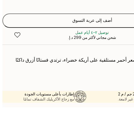
أضف إلى عربة التسوق
توصيل ٢-٤ أيام عمل
شحن مجاني لأكثر من ‏299 د.إ.‏
 أحمر مستلقية على أريكة خضراء، ترتدي فستانًا أزرق داكنًا
إطارات بأعلى مستويات الجودة
غير لامعة.
مع زجاج الأكريليك الشفاف تمامًا