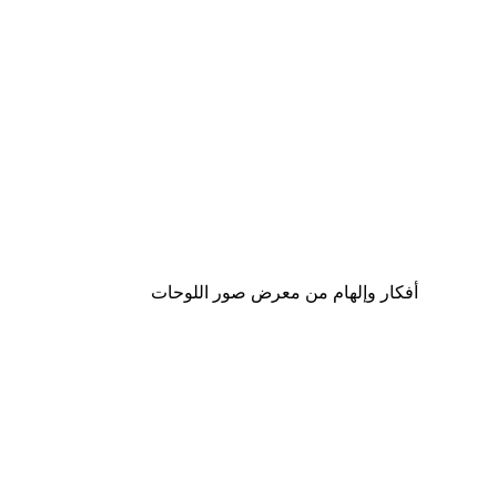
-40%*
لوحة صورة بحيرة سحرية
من ‏41.40 د.إ.‏
أفكار وإلهام من معرض صور اللوحات