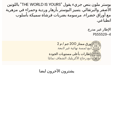
بوستر ملون بنص جريء يقول "THE WORLD IS YOURS" باللونين
فر والبرتقالي. يتميز البوستر بأزهار وردية وحمراء في مزهرية
وراق خضراء، مرسومة بضربات فرشاة سميكة بأسلوب
اعي.
ر غير مدرج.
PS555
ورق ممتاز 200 جم / م 2
مع لمسة نهائية غير لامعة.
إطارات بأعلى مستويات الجودة
مع زجاج الأكريليك الشفاف تمامًا
يشترون الآخرون ايضا