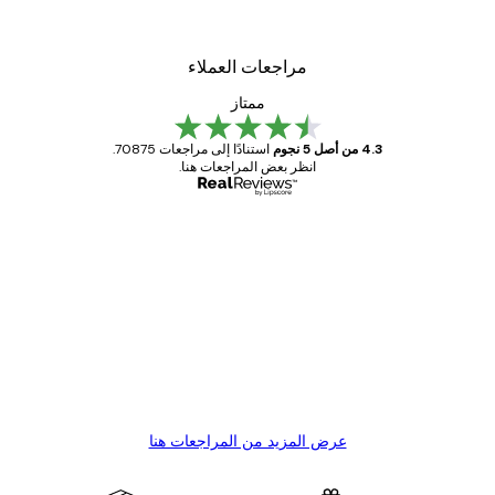
مراجعات العملاء
ممتاز
4.3 من أصل 5 نجوم
استنادًا إلى مراجعات 70875.
انظر بعض المراجعات هنا.
مشتري موثوق
اجعات
ملاء
Great item. Good quality.
4 يونيو
1 مايو
s C
Mary O
عرض المزيد من المراجعات هنا