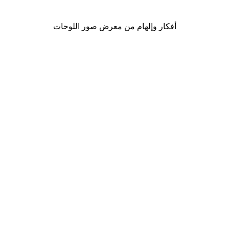
من ‏41.40 د.إ.‏
أفكار وإلهام من معرض صور اللوحات