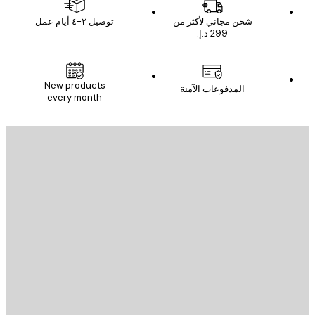
شحن مجاني لأكثر من
توصيل ٢-٤ أيام عمل
New products
المدفوعات الآمنة
every month
يد الإلكتروني
إرسال
St
Poster St