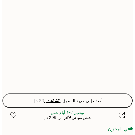
21x30 cm
30x40 cm
40x50 cm
50x70 cm
70x100 cm
Fra
optio
أضف إلى عربة التسوق
-
توصيل ٢-٤ أيام عمل
شحن مجاني لأكثر من ‏299 د.إ.‏
 المخزن