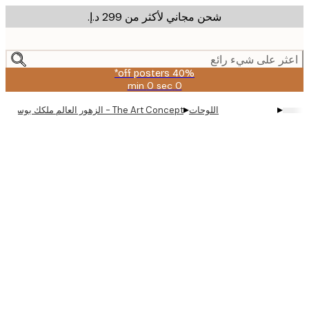
شحن مجاني لأكثر من ‏299 د.إ.‏
m
cont
ر على شيء رائع
40% off posters*
0 sec
0 min
صالحة
حتى:
▸
▸
اللوحات
The Art Concept - الزهور العالم ملكك بوستر
2026-
08-
09