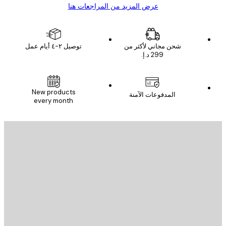
عرض المزيد من المراجعات هنا
شحن مجاني لأكثر من
توصيل ٢-٤ أيام عمل
New products
المدفوعات الآمنة
every month
يد الإلكتروني
إرسال