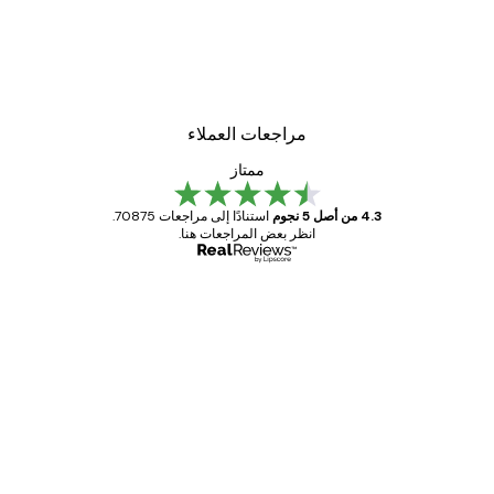
-30%*
لوحة صورة بحيرة سحرية
من ‏48.30 د.إ.‏
مراجعات العملاء
ممتاز
4.3 من أصل 5 نجوم
استنادًا إلى مراجعات 70875.
انظر بعض المراجعات هنا.
مشتري موثوق
اجعات
ملاء
Great item. Good quality.
4 يونيو
1 مايو
s C
Mary O