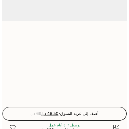
21x30 cm
30x40 cm
50x70 cm
70x100 cm
Fra
optio
أضف إلى عربة التسوق
-
توصيل ٢-٤ أيام عمل