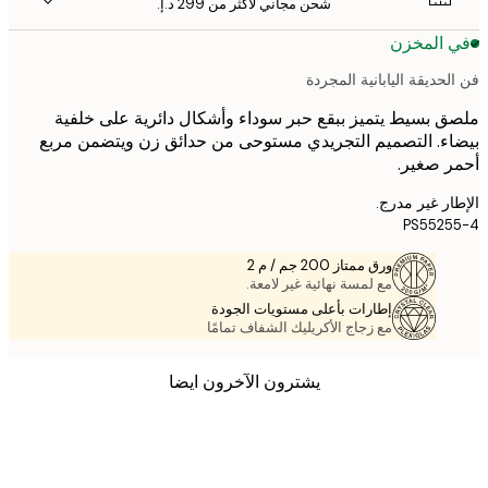
شحن مجاني لأكثر من ‏299 د.إ.‏
 المخزن
حديقة اليابانية المجردة
 بسيط يتميز ببقع حبر سوداء وأشكال دائرية على خلفية
ء. التصميم التجريدي مستوحى من حدائق زن ويتضمن مربع
 صغير.
ر غير مدرج.
PS552
ورق ممتاز 200 جم / م 2
مع لمسة نهائية غير لامعة.
إطارات بأعلى مستويات الجودة
مع زجاج الأكريليك الشفاف تمامًا
يشترون الآخرون ايضا