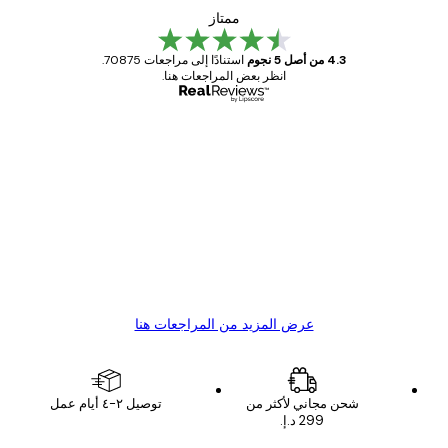
ممتاز
4.3 من أصل 5 نجوم
استنادًا إلى مراجعات 70875.
انظر بعض المراجعات هنا.
مشتري موثوق
اجعات
ملاء
Great item. Good quality.
4 يونيو
1 مايو
s C
Mary O
عرض المزيد من المراجعات هنا
شحن مجاني لأكثر من
توصيل ٢-٤ أيام عمل