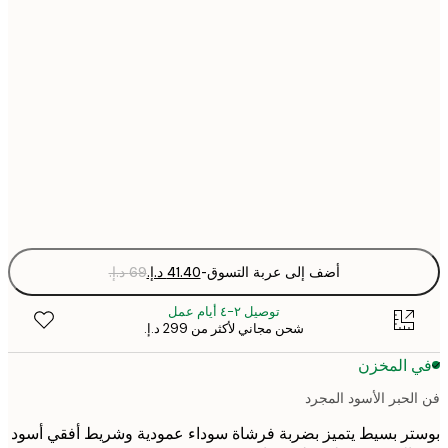
30x40 cm
50x70 cm
70x100 cm
Fra
optio
أضف إلى عربة التسوق
-
توصيل ٢-٤ أيام عمل
شحن مجاني لأكثر من ‏299 د.إ.‏
 المخزن
لحبر الأسود المجرد
ر بسيط يتميز بضربة فرشاة سوداء عمودية وشريط أفقي أسود