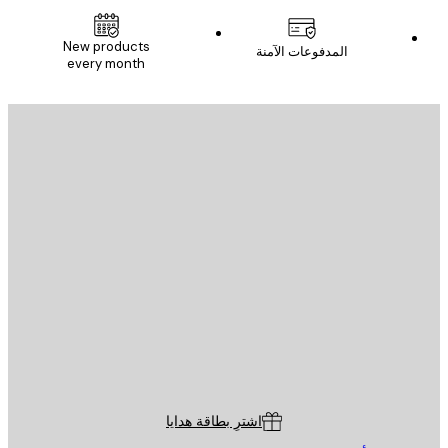
New products
المدفوعات الآمنة
every month
يد الإلكتروني
إرسال
St
Poster St
ة العملاء
اشترِ بطاقة هدايا