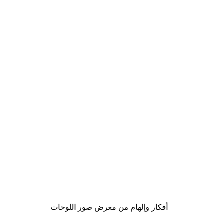
-40%*
لوحة صورة بحيرة سحرية
من ‏41.40 د.إ.‏
أفكار وإلهام من معرض صور اللوحات