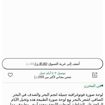
30x40 cm
40x50 cm
50x70 cm
Fra
optio
أضف إلى عربة التسوق
-
توصيل ٢-٤ أيام عمل
شحن مجاني لأكثر من ‏299 د.إ.‏
 المخزن
 صورة فوتوغرافية جميلة لنجم البحر والصدف في البحر
في. اشعر بالبحر مع لوحة صورة الطبيعة هذه وتخيل الأيام
ئعة على الشاطئ. أُحيطت اللوحة بمحدد أبيض مطبوع ، مما