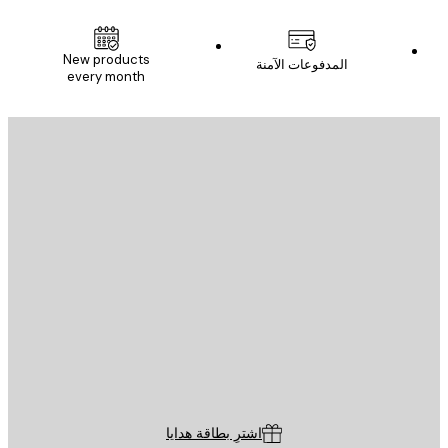
New products
المدفوعات الآمنة
every month
يد الإلكتروني
إرسال
St
Poster St
ة العملاء
اشترِ بطاقة هدايا