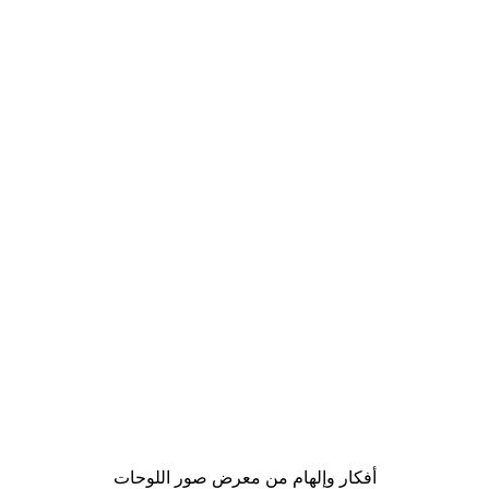
Outlet
-70%
S
لوحة أمواج شاطئ كاليفورنيا
من ‏20.70 د.إ.‏
أفكار وإلهام من معرض صور اللوحات