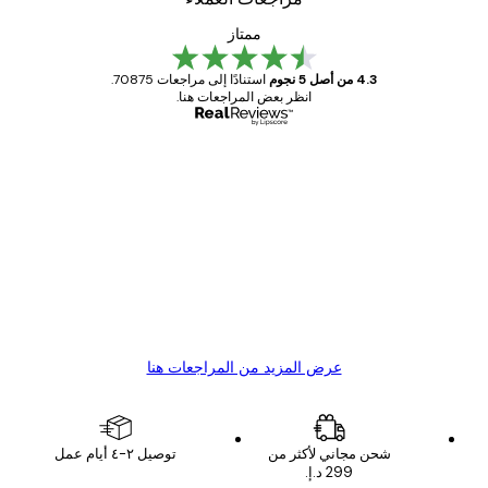
ممتاز
4.3 من أصل 5 نجوم
استنادًا إلى مراجعات 70875.
انظر بعض المراجعات هنا.
مشتري موثوق
اجعات
ملاء
Great item. Good quality.
4 يونيو
1 مايو
s C
Mary O
عرض المزيد من المراجعات هنا
شحن مجاني لأكثر من
توصيل ٢-٤ أيام عمل