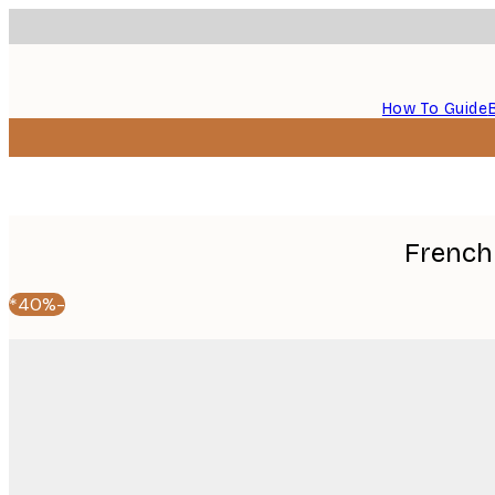
How To Guide
French 
-40%*