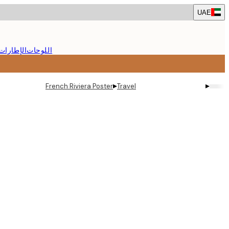
Skip
UAE
to
main
content.
اللوحات
الإطارات
▸
▸
French Riviera Poster
Travel