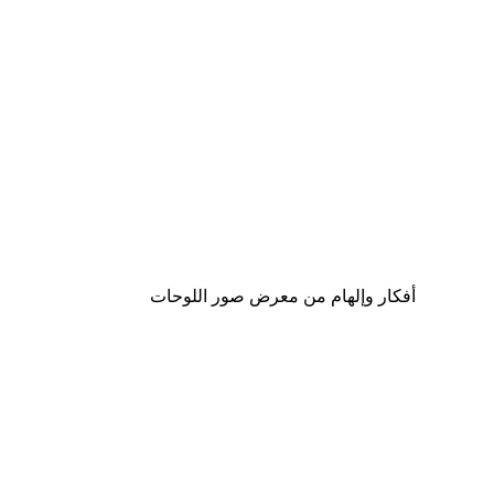
-40%*
لوحة صورة بحيرة سحرية
من ‏41.40 د.إ.‏
أفكار وإلهام من معرض صور اللوحات