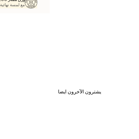
مع لمسة نهائية 
يشترون الآخرون ايضا