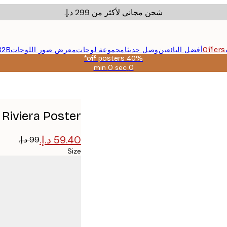
شحن مجاني لأكثر من ‏299 د.إ.‏
Offers
أفضل البائعين
وصل حديثا
مجموعة لوحات
معرض صور اللوحات
B2B
40% off posters*
0 sec
0 min
صالحة
حتى:
2026-
08-
09
Riviera Poster
Size