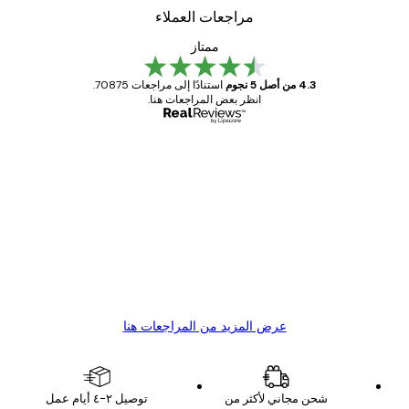
مراجعات العملاء
ممتاز
4.3 من أصل 5 نجوم
استنادًا إلى مراجعات 70875.
انظر بعض المراجعات هنا.
مشتري موثوق
اجعات
ملاء
Great item. Good quality.
4 يونيو
1 مايو
s C
Mary O
عرض المزيد من المراجعات هنا
شحن مجاني لأكثر من
توصيل ٢-٤ أيام عمل