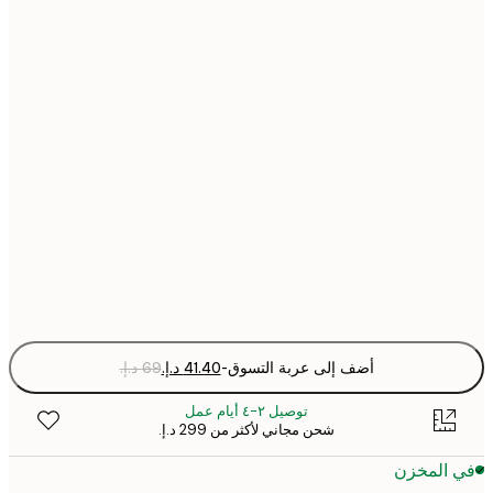
21x30 cm
30x40 cm
40x50 cm
50x70 cm
70x100 cm
Fra
optio
أضف إلى عربة التسوق
-
توصيل ٢-٤ أيام عمل
شحن مجاني لأكثر من ‏299 د.إ.‏
 المخزن