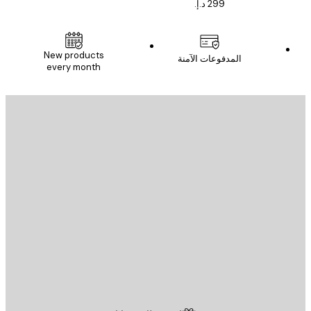
New products
المدفوعات الآمنة
every month
يد الإلكتروني
إرسال
St
Poster St
ة العملاء