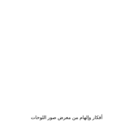
-40%*
لوحة صورة بحيرة سحرية
من ‏41.40 د.إ.‏
أفكار وإلهام من معرض صور اللوحات