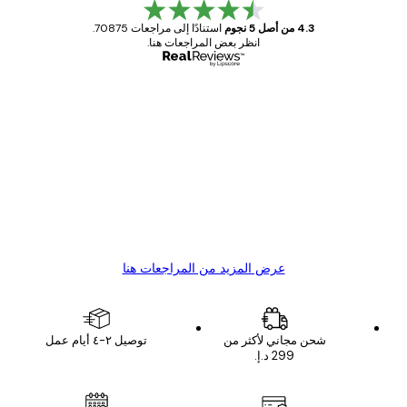
4.3 من أصل 5 نجوم
استنادًا إلى مراجعات 70875.
انظر بعض المراجعات هنا.
مشتري موثوق
اجعات
ملاء
Great item. Good quality.
4 يونيو
1 مايو
s C
Mary O
عرض المزيد من المراجعات هنا
شحن مجاني لأكثر من
توصيل ٢-٤ أيام عمل