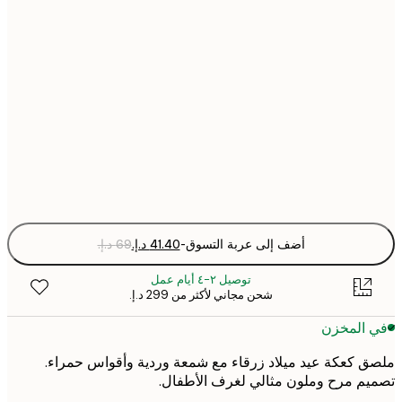
30x40 cm
50x70 cm
70x100 cm
Fra
optio
أضف إلى عربة التسوق
-
توصيل ٢-٤ أيام عمل
شحن مجاني لأكثر من ‏299 د.إ.‏
 المخزن
 كعكة عيد ميلاد زرقاء مع شمعة وردية وأقواس حمراء.
م مرح وملون مثالي لغرف الأطفال.