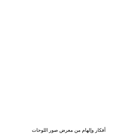
-40%*
لوحة صورة بحيرة سحرية
من ‏41.40 د.إ.‏
أفكار وإلهام من معرض صور اللوحات