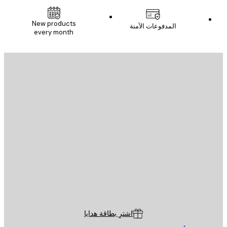
New products
المدفوعات الآمنة
every month
يد الإلكتروني
إرسال
St
Poster St
ة العملاء
اشترِ بطاقة هدايا