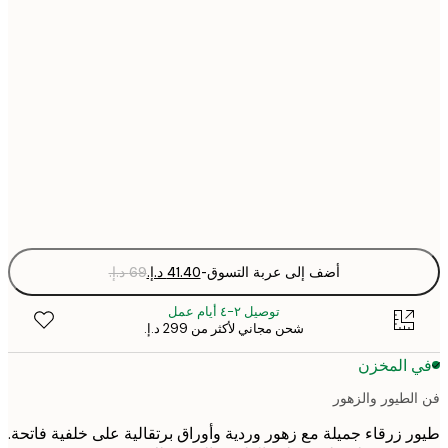
30x40 cm
50x70 cm
70x100 cm
Fra
optio
أضف إلى عربة التسوق
-
توصيل ٢-٤ أيام عمل
شحن مجاني لأكثر من ‏299 د.إ.‏
 المخزن
لطيور والزهور
 زرقاء جميلة مع زهور وردية وأوراق برتقالية على خلفية فاتحة.