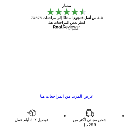
ممتاز
4.3 من أصل 5 نجوم
استنادًا إلى مراجعات 70875.
انظر بعض المراجعات هنا.
مشتري موثوق
اجعات
ملاء
Great item. Good quality.
4 يونيو
1 مايو
s C
Mary O
عرض المزيد من المراجعات هنا
شحن مجاني لأكثر من
توصيل ٢-٤ أيام عمل