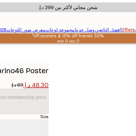
شحن مجاني لأكثر من ‏299 د.إ.‏
Offers
أفضل البائعين
وصل حديثا
مجموعة لوحات
معرض صور اللوحات
B2B
30% off posters & 15% off frames*
0 sec
0 min
صالحة
حتى:
2026-
08-
06
arino46 Poster
your membership price
Size