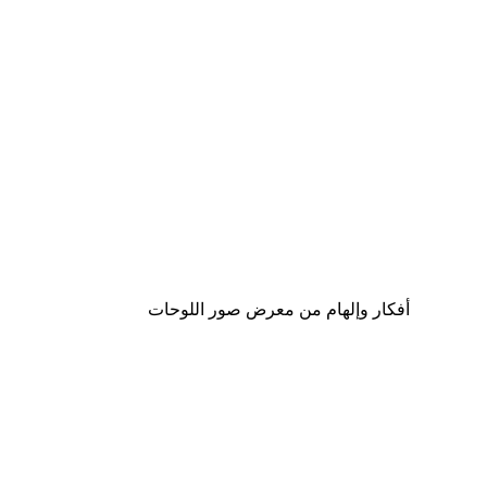
-30%*
لوحة لصورة مدينة نيويورك
من ‏48.30 د.إ.‏
أفكار وإلهام من معرض صور اللوحات