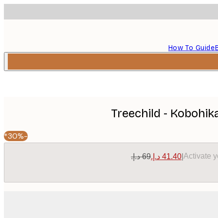
How To Guide
Treechild - Kobohik
-30%*
Activate 
|