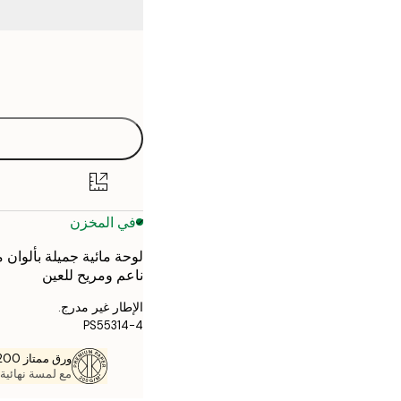
Frame
21x30 cm
options
30x40 cm
50x70 cm
70x100 cm
في المخزن
لوحة مائية جميلة بألوان 
ناعم ومريح للعين
الإطار غير مدرج.
PS55314-4
ورق ممتاز 200 جم / م 2
مع لمسة نهائية 