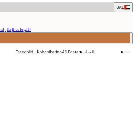
Skip
UAE
to
main
content.
اللوحات
الإطارات
▸
▸
اللوحات
Treechild - Kobohikarino46 Poster