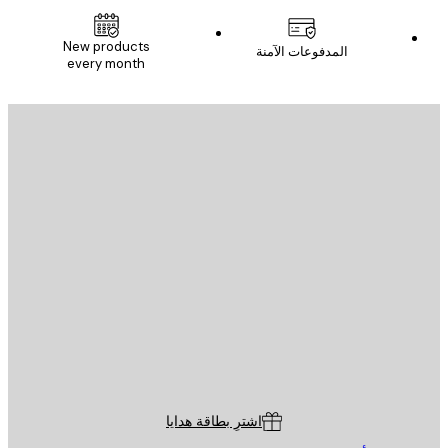
New products
المدفوعات الآمنة
every month
يد الإلكتروني
إرسال
St
Poster St
ة العملاء
اشترِ بطاقة هدايا