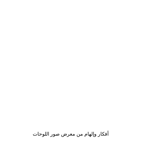
-40%*
Rosana Laiz Blursbyai - ورود وردية ناعمة بوستر
من ‏41.40 د.إ.‏
أفكار وإلهام من معرض صور اللوحات