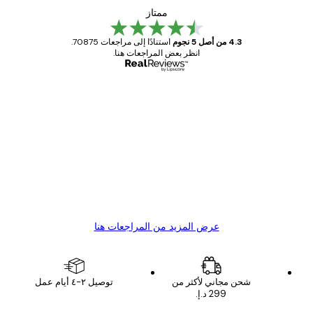
ممتاز
4.3 من أصل 5 نجوم
استنادًا إلى مراجعات 70875.
انظر بعض المراجعات هنا.
مشتري موثوق
اجعات
ملاء
Great item. Good quality.
4 يونيو
1 مايو
s C
Mary O
عرض المزيد من المراجعات هنا
شحن مجاني لأكثر من
توصيل ٢-٤ أيام عمل