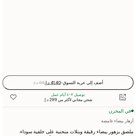
30x40 cm
50x70 cm
70x100 cm
Fra
optio
أضف إلى عربة التسوق
-
توصيل ٢-٤ أيام عمل
شحن مجاني لأكثر من ‏299 د.إ.‏
 المخزن
ر بيضاء غامضة
 بزهور بيضاء رقيقة وبتلات منحنية على خلفية سوداء.