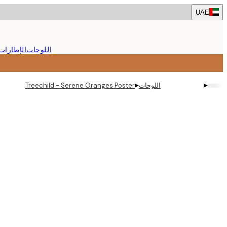
Skip
UAE
to
main
content.
اللوحات
الإطارات
▸
▸
اللوحات
Treechild - Serene Oranges Poster