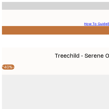
How To Guide
Treechild - Serene 
-40%*