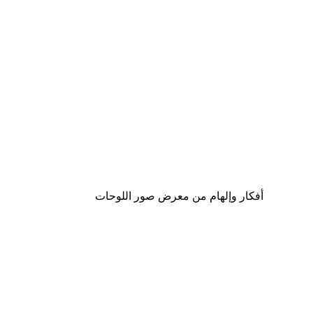
-40%*
لوحة صورة بحيرة سحرية
من ‏41.40 د.إ.‏
أفكار وإلهام من معرض صور اللوحات