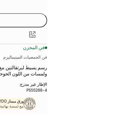
options
30x40 cm
50x70 cm
70x100 cm
في المخزن
فن الحمضيات المينيماليزم
رسم بسيط لبرتقالتين مع
ولمسات من اللون الخوخي 
الإطار غير مدرج.
PS55288-4
ورق ممتاز 200 جم / م 2
مع لمسة نهائية 