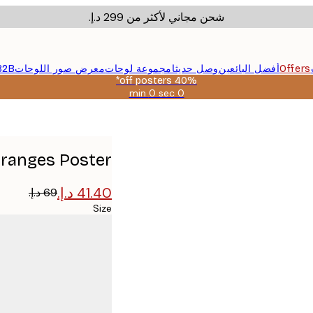
شحن مجاني لأكثر من ‏299 د.إ.‏
Offers
أفضل البائعين
وصل حديثا
مجموعة لوحات
معرض صور اللوحات
B2B
40% off posters*
0 sec
0 min
صالحة
حتى:
2026-
08-
09
Oranges Poster
Size