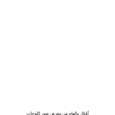
-40%*
Gucci موضة بوستر
من ‏41.40 د.إ.‏
أفكار وإلهام من معرض صور اللوحات