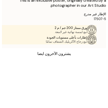
This is an exclusive poster, originally created 
photographer in our Art Stu
ر غير مدرج.
175
ورق ممتاز 200 جم / م 2
مع لمسة نهائية غير لامعة.
إطارات بأعلى مستويات الجودة
مع زجاج الأكريليك الشفاف تمامًا
يشترون الآخرون ايضا