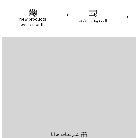
New products
المدفوعات الآمنة
every month
يد الإلكتروني
إرسال
St
Poster St
ة العملاء
اشترِ بطاقة هدايا