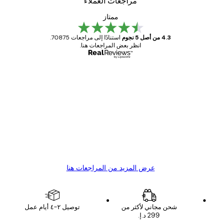
مراجعات العملاء
ممتاز
4.3 من أصل 5 نجوم
استنادًا إلى مراجعات 70875.
انظر بعض المراجعات هنا.
مشتري موثوق
اجعات
ملاء
Great item. Good quality.
4 يونيو
1 مايو
s C
Mary O
عرض المزيد من المراجعات هنا
شحن مجاني لأكثر من
توصيل ٢-٤ أيام عمل