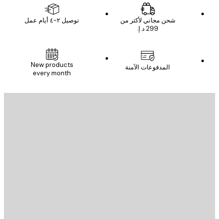
شحن مجاني لأكثر من
توصيل ٢-٤ أيام عمل
New products
المدفوعات الآمنة
every month
يد الإلكتروني
إرسال
St
Poster St