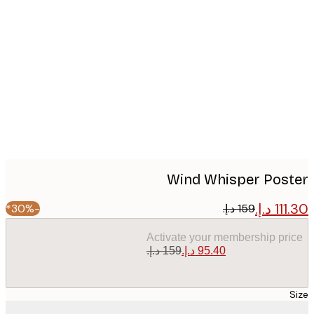
Produc
image
Wind Whisper Pos
-30%*
Activate your membership pr