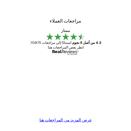
من ‏48.30 د.إ.‏
مراجعات العملاء
ممتاز
4.3 من أصل 5 نجوم
استنادًا إلى مراجعات 70875.
انظر بعض المراجعات هنا.
مشتري موثوق
اجعات
ملاء
Great item. Good quality.
4 يونيو
1 مايو
s C
Mary O
عرض المزيد من المراجعات هنا