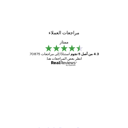
لوحة صورة بحيرة سحرية
من ‏48.30 د.إ.‏
مراجعات العملاء
ممتاز
4.3 من أصل 5 نجوم
استنادًا إلى مراجعات 70875.
انظر بعض المراجعات هنا.
مشتري موثوق
اجعات
ملاء
Great item. Good quality.
4 يونيو
1 مايو
s C
Mary O