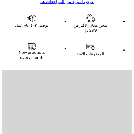
عرض المزيد من المراجعات هنا
شحن مجاني لأكثر من
توصيل ٢-٤ أيام عمل
New products
المدفوعات الآمنة
every month
يد الإلكتروني
إرسال