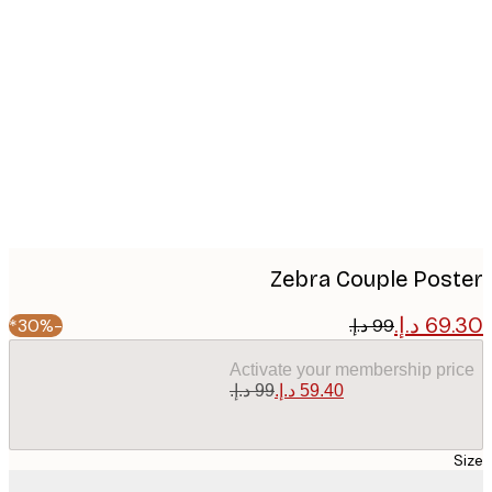
Produc
image
Zebra Couple Pos
-30%*
Activate your membership pr