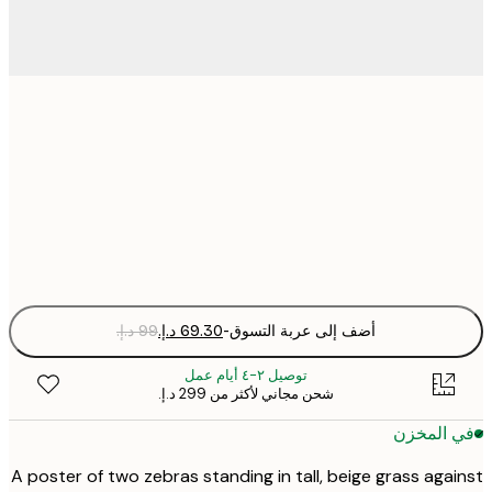
30x40 cm
50x70 cm
Fra
optio
أضف إلى عربة التسوق
-
توصيل ٢-٤ أيام عمل
شحن مجاني لأكثر من ‏299 د.إ.‏
 المخزن
A poster of two zebras standing in tall, beige grass aga