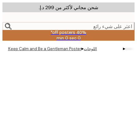
شحن مجاني لأكثر من ‏299 د.إ.‏
m
cont
ر على شيء رائع
40% off posters*
0 sec
0 min
صالحة
حتى:
▸
▸
اللوحات
amini54 - Keep Calm and Be a Gentleman Poster
2026-
08-
09