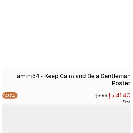
Produc
image
amini54 - Keep Calm and Be a Gentle
Pos
-40%*