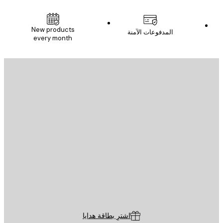
New products
المدفوعات الآمنة
every month
يد الإلكتروني
إرسال
St
Poster St
ة العملاء
اشترِ بطاقة هدايا