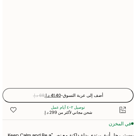
21x30 cm
30x40 cm
50x70 cm
70x100 cm
Fra
optio
أضف إلى عربة التسوق
-
توصيل ٢-٤ أيام عمل
شحن مجاني لأكثر من ‏299 د.إ.‏
 المخزن
بوستر رجل أنيق يرتدي بدلة داكنة مع نص "Keep Calm and Be a