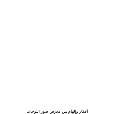
-40%*
لوحة صورة بحيرة سحرية
من ‏41.40 د.إ.‏
أفكار وإلهام من معرض صور اللوحات