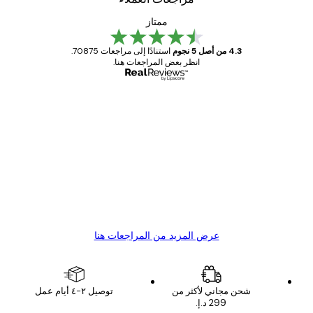
ممتاز
4.3 من أصل 5 نجوم
استنادًا إلى مراجعات 70875.
انظر بعض المراجعات هنا.
مشتري موثوق
اجعات
ملاء
Great item. Good quality.
4 يونيو
1 مايو
s C
Mary O
عرض المزيد من المراجعات هنا
شحن مجاني لأكثر من
توصيل ٢-٤ أيام عمل