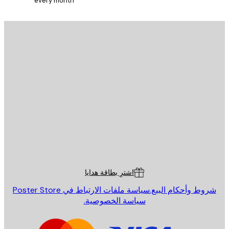
every month
يد الإلكتروني
إرسال
St
Poster St
ة العملاء
اشترِ بطاقة هدايا
روط وأحكام البيع.
سياسة ملفات الارتباط في Poster Store
سياسة الخصوصية.