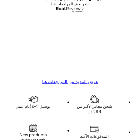
انظر بعض المراجعات هنا.
مشتري موثوق
اجعات
ملاء
Great item. Good quality.
4 يونيو
1 مايو
s C
Mary O
عرض المزيد من المراجعات هنا
شحن مجاني لأكثر من
توصيل ٢-٤ أيام عمل
New products
المدفوعات الآمنة