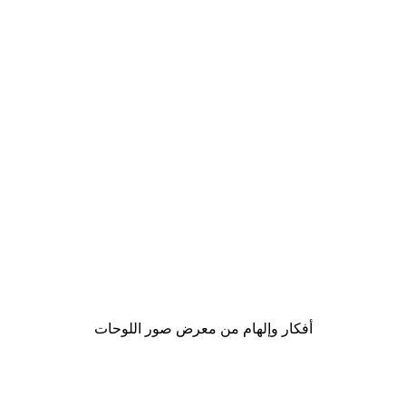
-30%*
لوحة صورة بحيرة سحرية
من ‏48.30 د.إ.‏
أفكار وإلهام من معرض صور اللوحات