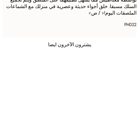
ك مسبقا. خلق أجواء حديثة وعصرية في منزلك مع الشماعات
صقات اليوم!< / ص>
P
يشترون الآخرون ايضا