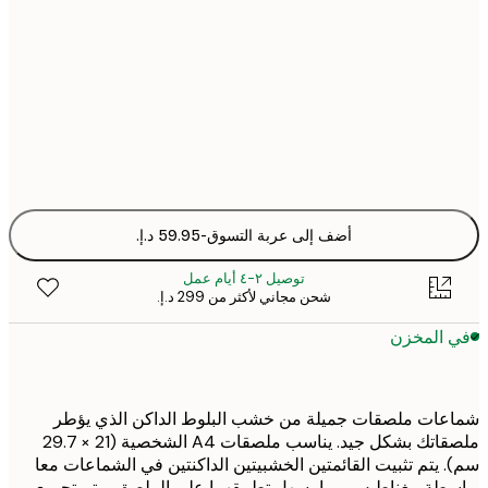
أضف إلى عربة التسوق
-
توصيل ٢-٤ أيام عمل
شحن مجاني لأكثر من ‏299 د.إ.‏
 المخزن
ات ملصقات جميلة من خشب البلوط الداكن الذي يؤطر
ملصقاتك بشكل جيد. يناسب ملصقات A4 الشخصية (21 × 29.7
 يتم تثبيت القائمتين الخشبيتين الداكنتين في الشماعات معا
طة مغناطيس مما يسهل تطبيقهما على الملصق ويتم تجميع