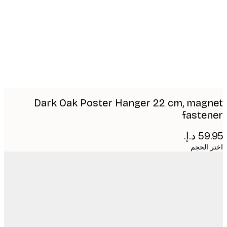
image
Dark Oak Poster Hanger 22 cm, mag
faste
 الحجم