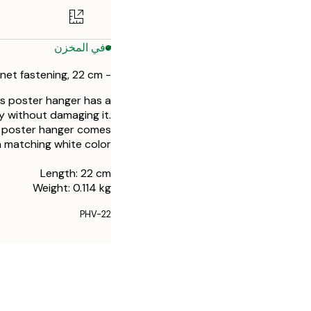
في المخزن
- White poster hanger with magnet fastening, 22 cm
is poster hanger has a
y without damaging it.
he poster hanger comes
 matching white color.
Length: 22 cm
Weight: 0.114 kg
PHV-22