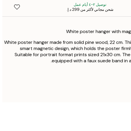
توصيل ٢-٤ أيام عمل
شحن مجاني لأكثر من ‏299 د.إ.‏
White poster hanger made from solid pine wood, 22 cm. Th
smart magnetic design, which holds the poster firml
Suitable for portrait format prints sized 21x30 cm. T
equipped with a faux suede band in a