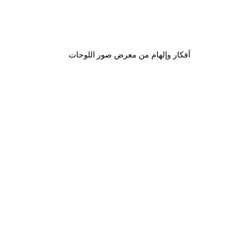
لوحة صورة بحيرة سحرية
من ‏48.30 د.إ.‏
أفكار وإلهام من معرض صور اللوحات