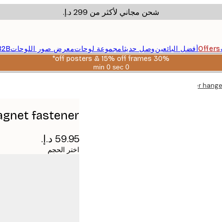
شحن مجاني لأكثر من ‏299 د.إ.‏
Offers
أفضل البائعين
وصل حديثا
مجموعة لوحات
معرض صور اللوحات
B2B
30% off posters & 15% off frames*
0 sec
0 min
صالحة
حتى:
Poster hange
2026-
08-
06
agnet fastener
اختر الحجم