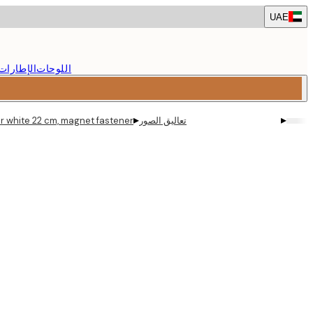
Skip
UAE
to
main
content.
اللوحات
الإطارات
▸
▸
تعاليق الصور
r white 22 cm, magnet fastener