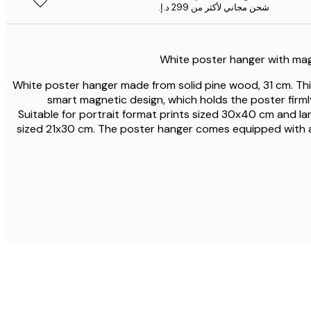
شحن مجاني لأكثر من ‏299 د.إ.‏
White poster hanger made from solid pine wood, 31 cm. Th
smart magnetic design, which holds the poster firml
Suitable for portrait format prints sized 30x40 cm and l
sized 21x30 cm. The poster hanger comes equipped with a