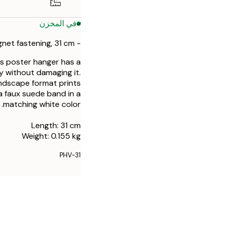
في المخزن
- White poster hanger with magnet fastening, 31 cm
is poster hanger has a
y without damaging it.
andscape format prints
 faux suede band in a
matching white color.
Length: 31 cm
Weight: 0.155 kg
PHV-31