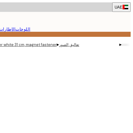
Skip
UAE
to
main
content.
اللوحات
الإطارات
▸
▸
تعاليق الصور
r white 31 cm, magnet fastener