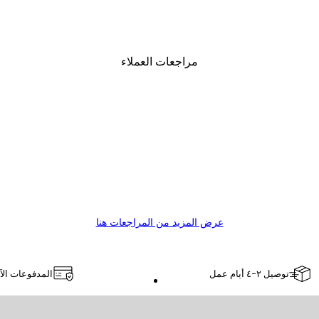
Chanel Elegance بوستر
من ‏41.40 د.إ.‏
مراجعات العملاء
عرض المزيد من المراجعات هنا
توصيل ٢-٤ أيام عمل
المدفوعات الآ