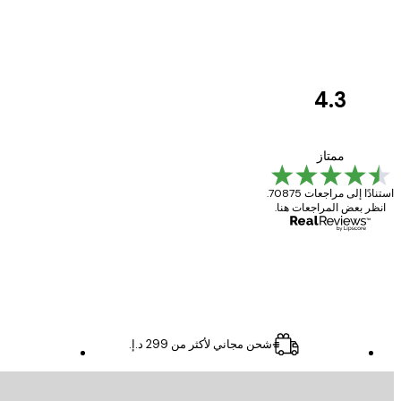
4.3
مراجعات
العملاء
Great item. Good quality.
ممتاز
استنادًا إلى مراجعات 70875.
انظر بعض المراجعات هنا.
4 يونيو
Mary O
شحن مجاني لأكثر من ‏299 د.إ.‏