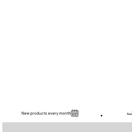
مشتري موثوق
...
1 مايو
Thomas C
منة
New products every month