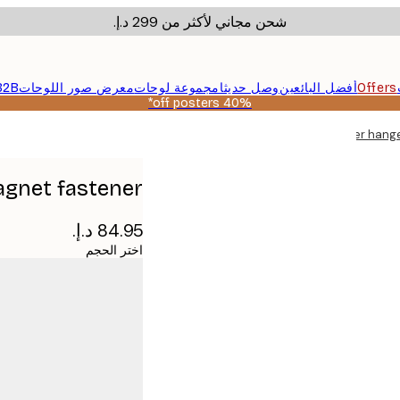
شحن مجاني لأكثر من ‏299 د.إ.‏
Offers
أفضل البائعين
وصل حديثا
مجموعة لوحات
معرض صور اللوحات
B2B
40% off posters*
Poster hange
agnet fastener
اختر الحجم