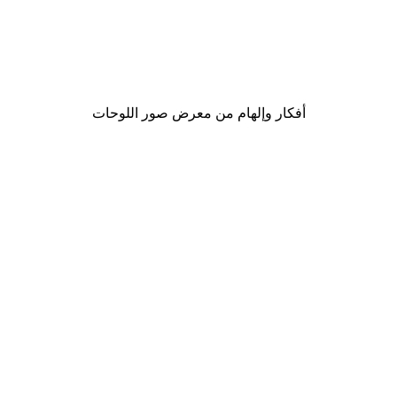
-40%*
لوحة صورة بحيرة سحرية
من ‏41.40 د.إ.‏
أفكار وإلهام من معرض صور اللوحات