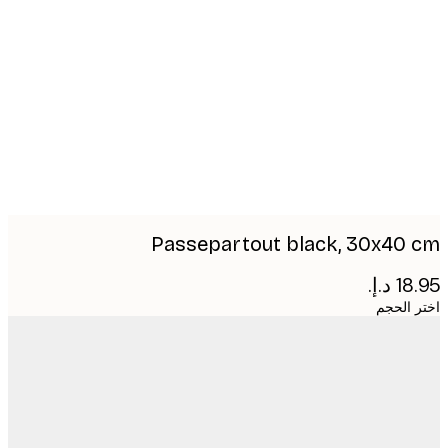
Produc
image
Passepartout black, 30x40
 الحجم