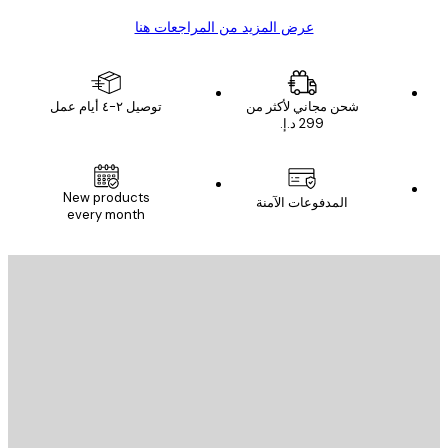
عرض المزيد من المراجعات هنا
شحن مجاني لأكثر من
توصيل ٢-٤ أيام عمل
New products
المدفوعات الآمنة
every month
يد الإلكتروني
إرسال