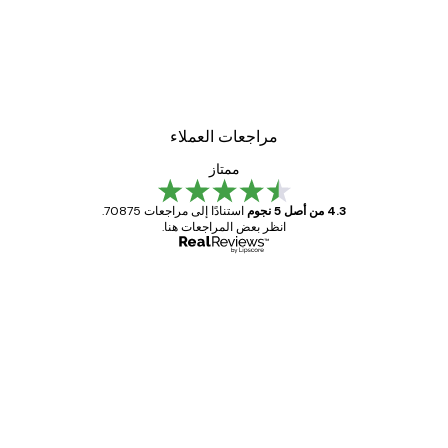
مراجعات العملاء
ممتاز
4.3 من أصل 5 نجوم
استنادًا إلى مراجعات 70875.
انظر بعض المراجعات هنا.
مشتري موثوق
اجعات
ملاء
Great item. Good quality.
4 يونيو
1 مايو
s C
Mary O