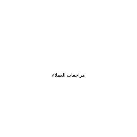
-30%*
لوحة صورة بحيرة سحرية
من ‏48.30 د.إ.‏
مراجعات العملاء