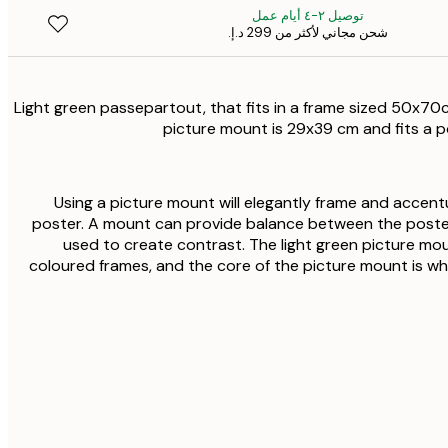
توصيل ٢-٤ أيام عمل
شحن مجاني لأكثر من ‏299 د.إ.‏
Light green passepartout, that fits in a frame sized 50x70c
picture mount is 29x39 cm and fits a 
Using a picture mount will elegantly frame and accent
poster. A mount can provide balance between the poste
used to create contrast. The light green picture m
coloured frames, and the core of the picture mount is whi