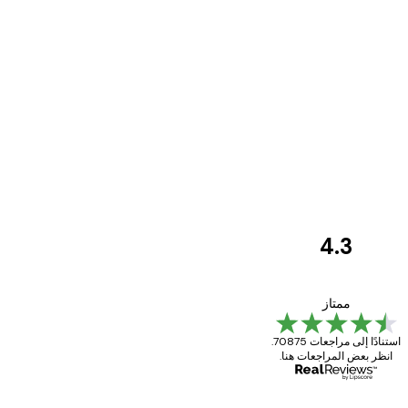
4.3
مراجعات
العملاء
Great item. Good quality.
ممتاز
استنادًا إلى مراجعات 70875.
انظر بعض المراجعات هنا.
4 يونيو
Mary O