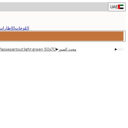
Skip
UAE
to
main
content.
اللوحات
الإطارات
▸
▸
محدد الصور
Passepartout light green, 50x70