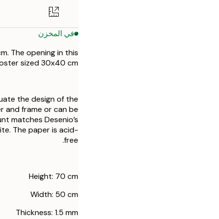
في المخزن
m. The opening in this
poster sized 30x40 cm
uate the design of the
r and frame or can be
ount matches Desenio’s
te. The paper is acid-
free.
Height: 70 cm
Width: 50 cm
Thickness: 1.5 mm