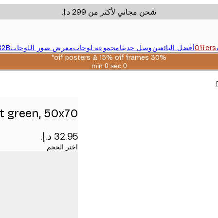
شحن مجاني لأكثر من ‏299 د.إ.‏
Offers
أفضل البائعين
وصل حديثا
مجموعة لوحات
معرض صور اللوحات
B2B
30% off posters & 15% off frames*
0 sec
0 min
صالحة
حتى:
2026-
08-
06
t green, 50x70
اختر الحجم