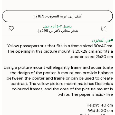
أضف إلى عربة التسوق
-
توصيل ٢-٤ أيام عمل
شحن مجاني لأكثر من ‏299 د.إ.‏
 المخزن
Yellow passepartout that fits in a frame sized 30x4
The opening in this picture mount is 20x29 cm and fi
poster sized 21x30
Using a picture mount will elegantly frame and accent
the design of the poster. A mount can provide bal
between the poster and frame or can be used to cr
contrast. The yellow picture mount matches Desen
coloured frames, and the core of the picture moun
white. The paper is acid-f
Height: 4
Width: 30