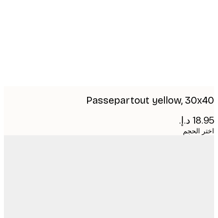
imag
Passepartout yellow, 30
 الحجم