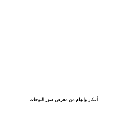
-40%*
لوحة لصورة مدينة نيويورك
من ‏41.40 د.إ.‏
أفكار وإلهام من معرض صور اللوحات