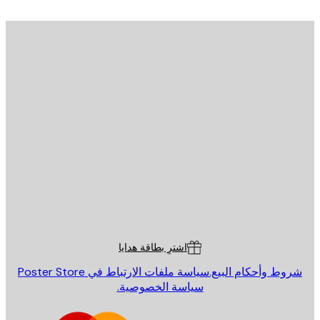
يد الإلكتروني
إرسال
St
Poster St
ة العملاء
اشترِ بطاقة هدايا
روط وأحكام البيع.
سياسة ملفات الارتباط في Poster Store
سياسة الخصوصية.