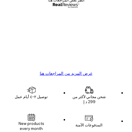
انظر بعض المراجعات هنا.
مشتري موثوق
اجعات
ملاء
Great item. Good quality.
4 يونيو
1 مايو
s C
Mary O
عرض المزيد من المراجعات هنا
شحن مجاني لأكثر من
توصيل ٢-٤ أيام عمل
New products
المدفوعات الآمنة
every month