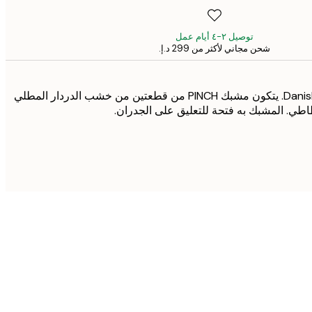
توصيل ٢-٤ أيام عمل
شحن مجاني لأكثر من ‏299 د.إ.‏
مقطع رائع من Danish Moebe. يتكون مشبك PINCH من قطعتين من خشب الدردار المطلي
طي. المشبك به فتحة للتعليق على الجدران.