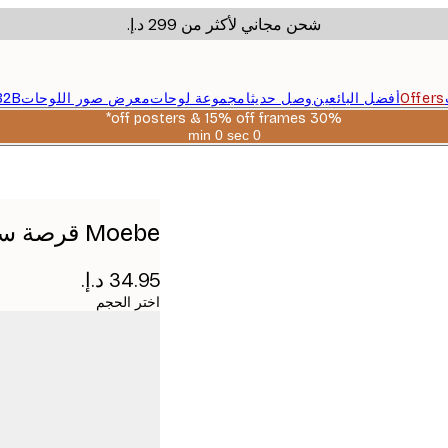
شحن مجاني لأكثر من ‏299 د.إ.‏
Offers
أفضل البائعين
وصل حديثا
مجموعة لوحات
معرض صور اللوحات
B2B
30% off posters & 15% off frames*
0 sec
0 min
صالحة
حتى:
2026-
08-
06
Moebe قرصة سوداء
اختر الحجم