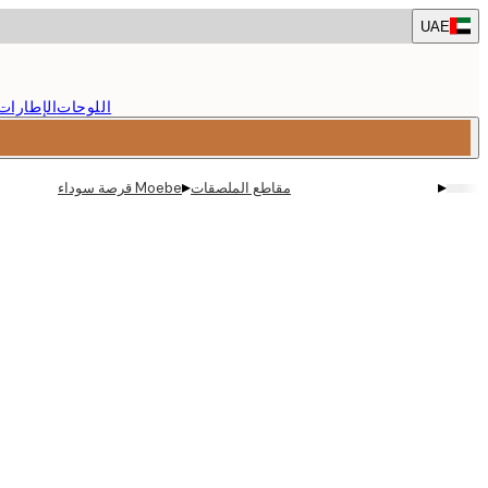
Skip
UAE
to
main
content.
اللوحات
الإطارات
▸
▸
مقاطع الملصقات
Moebe قرصة سوداء