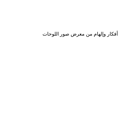
لوحة صورة بحيرة سحرية
من ‏48.30 د.إ.‏
أفكار وإلهام من معرض صور اللوحات