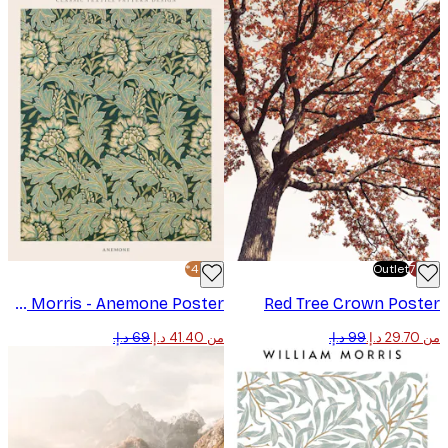
-40%*
Outlet
William Morris - Anemone Poster
Red Tree Crown Pos
من ‏41.40 د.إ.‏