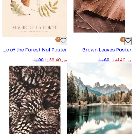
-40%*
Magic of the Forest No1 Poster
Brown Leaves Pos
من ‏59.40 د.إ.‏