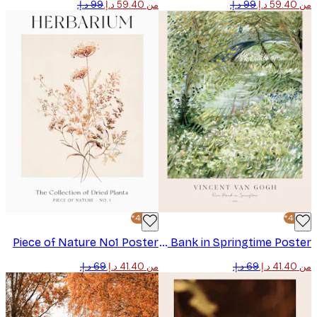
من ‏59.40 د.إ.‏
-40%*
Piece of Nature No1 Poster
Van Gogh - River Bank in Springtime Poster
من ‏41.40 د.إ.‏