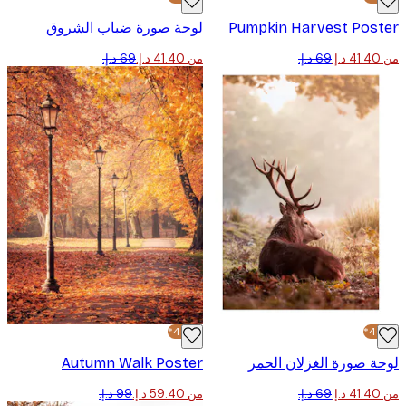
Pumpkin Harvest Pos
لوحة صورة ضباب الشروق
من ‏41.40 د.إ.‏
-40%*
 صورة الغزلان الحمر
Autumn Walk Poster
من ‏59.40 د.إ.‏