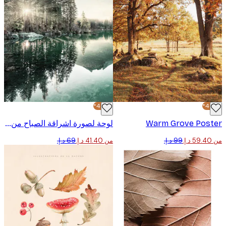
-40%*
Warm Grove Pos
لوحة لصورة اشراقة الصباح من البحيرة
من ‏41.40 د.إ.‏