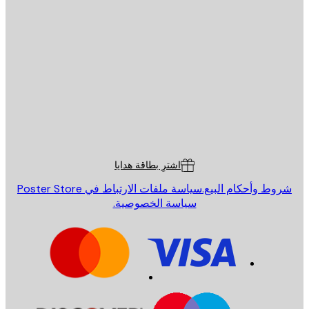
يد الإلكتروني
إرسال
St
Poster St
ة العملاء
اشترِ بطاقة هدايا
روط وأحكام البيع.
سياسة ملفات الارتباط في Poster Store
سياسة الخصوصية.