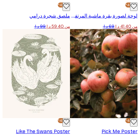
-40%*
لوحة لصورة بقرة ماشية المرتفعات
ملصق شجرة درامي
من ‏59.40 د.إ.‏
-40%*
Like The Swans Poster
Pick Me Pos