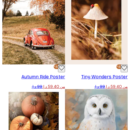
-40%*
Autumn Ride Poster
Tiny Wonders Pos
من ‏59.40 د.إ.‏