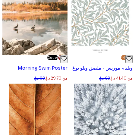
Outlet
-70%
ام موريس - ملصق ويلو بوغ
Morning Swim Poster
من ‏29.70 د.إ.‏