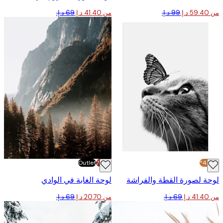
من ‏41.40 د.إ.‏
Outlet
-70%
 لصورة القطة والفراشة
لوحة الغابة في الوادي
من ‏20.70 د.إ.‏