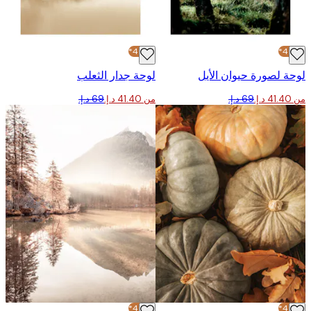
-40%*
 لصورة حيوان الأيل
لوحة جدار الثعلب
من ‏41.40 د.إ.‏
-40%*