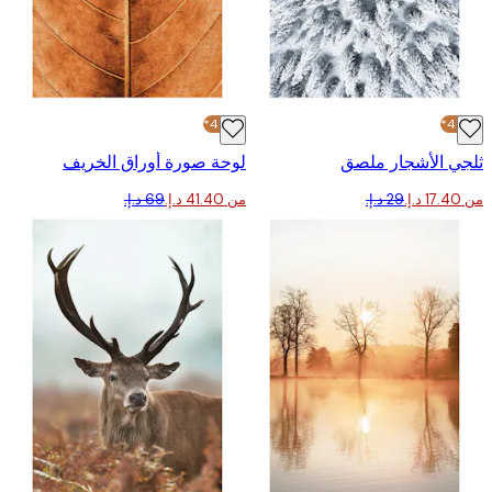
-40%*
 الأشجار ملصق
لوحة صورة أوراق الخريف
من ‏41.40 د.إ.‏