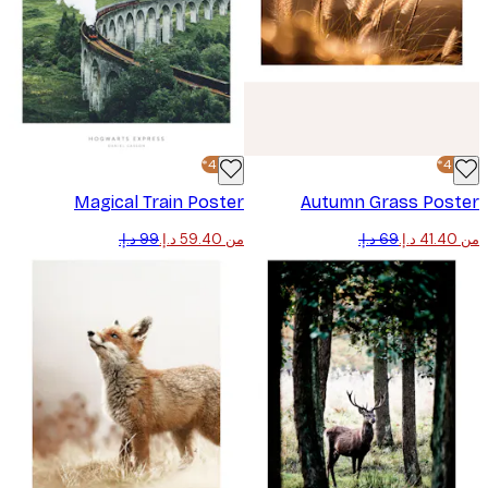
-40%*
Magical Train Poster
Autumn Grass Pos
من ‏59.40 د.إ.‏