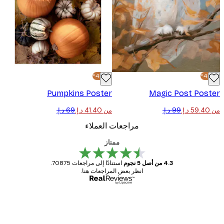
-40%*
Pumpkins Poster
Magic Post Pos
من ‏41.40 د.إ.‏
مراجعات العملاء
ممتاز
4.3 من أصل 5 نجوم
استنادًا إلى مراجعات 70875.
انظر بعض المراجعات هنا.
مشتري موثوق
اجعات
ملاء