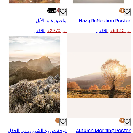
Outlet
-70%
Hazy Reflection Po
ملصق غابة الأيل
من ‏29.70 د.إ.‏
-40%*
Autumn Morning Pos
لوحة صورة الشروق في الحقل