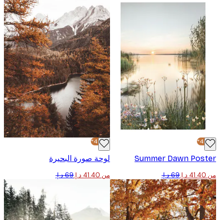
-40%*
Summer Dawn Pos
لوحة صورة البحيرة
من ‏41.40 د.إ.‏