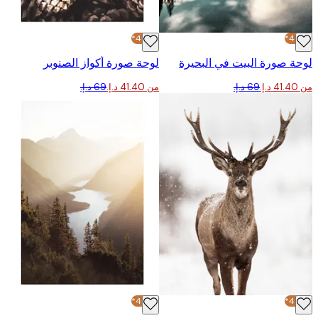
-40%*
 صورة البيت في البحيرة
لوحة صورة أكواز الصنوبر
من ‏41.40 د.إ.‏
-40%*