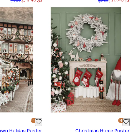
من ‏17.40 د.إ.‏
من ‏17.40 د.إ.‏
-40%*
-40%*
own Holiday Poster
Christmas Home Poster