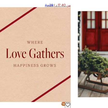
من ‏17.40 د.إ.‏
-40%*