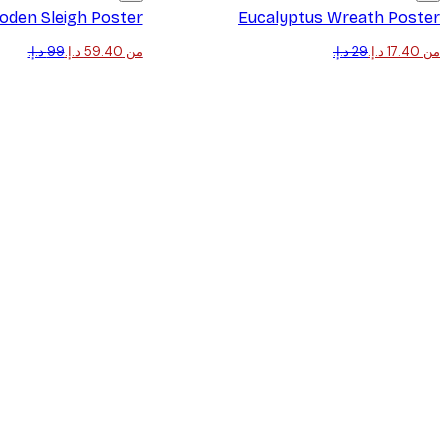
den Sleigh Poster
Eucalyptus Wreath Poster
من ‏17.40 د.إ.‏
من ‏59.40 د.إ.‏