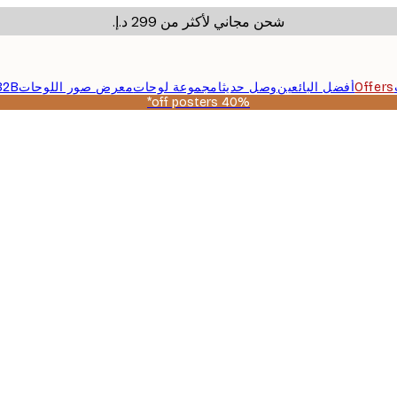
شحن مجاني لأكثر من ‏299 د.إ.‏
Offers
أفضل البائعين
وصل حديثا
مجموعة لوحات
معرض صور اللوحات
B2B
40% off posters*