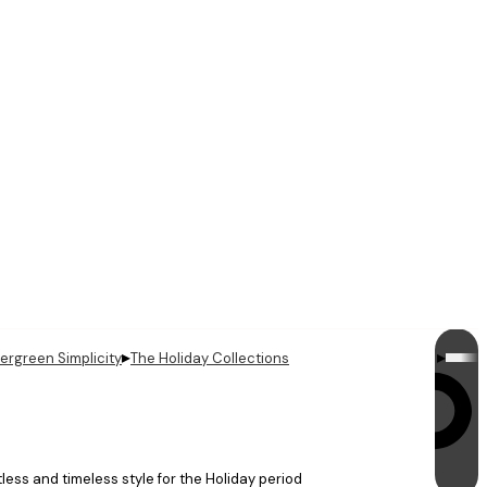
▸
▸
ergreen Simplicity
The Holiday Collections
تشغيل الحلقات
ess and timeless style for the Holiday period.