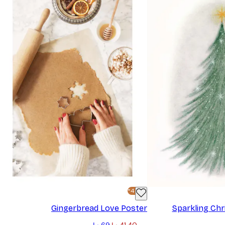
-40%*
Gingerbread Love Poster
Sparkling Chr