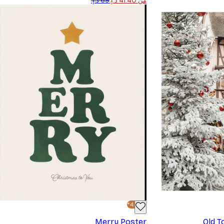
من ‏41.40 د.إ.‏
-40%*
Merry Poster
Old T