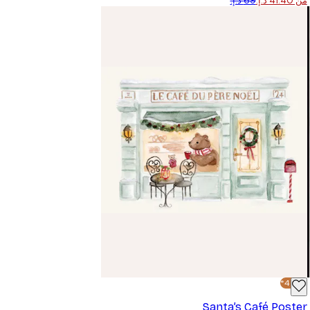
من ‏41.40 د.إ.‏
-40%*
Santa’s Café Poster