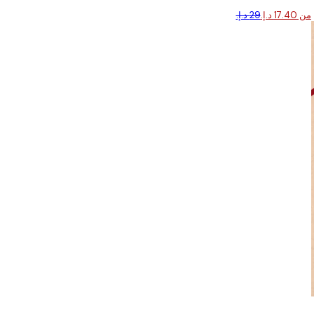
من ‏17.40 د.إ.‏