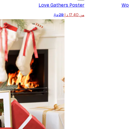
Love Gathers Poster
Woo
من ‏17.40 د.إ.‏