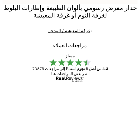
ر معرض رسومي بألوان الطبيعة وإطارات البلوط
لغرفة النوم أو غرفة المعيشة
غرفة المعيشة / المدخل
مراجعات العملاء
ممتاز
4.3 من أصل 5 نجوم
استنادًا إلى مراجعات 70875.
انظر بعض المراجعات هنا.
مشتري موثوق
اجعات
ملاء
Great item. Good quality.
4 يونيو
1 مايو
s C
Mary O