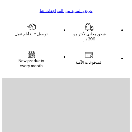
عرض المزيد من المراجعات هنا
شحن مجاني لأكثر من
توصيل ٢-٤ أيام عمل
New products
المدفوعات الآمنة
every month
يد الإلكتروني
إرسال