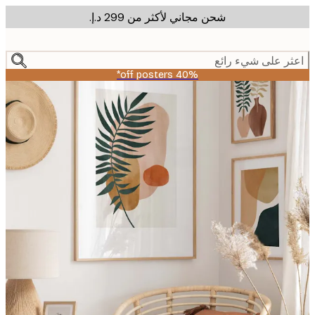
شحن مجاني لأكثر من ‏299 د.إ.‏
m
cont
ر على شيء رائع
40% off posters*