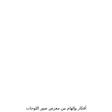
-40%*
Brown Arches No1 Poster
من ‏41.40 د.إ.‏
أفكار وإلهام من معرض صور اللوحات