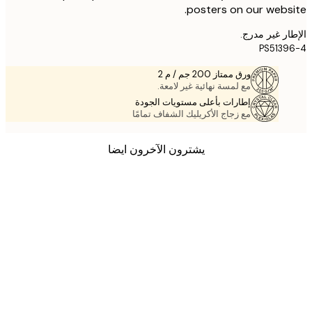
posters on our webs
ر غير مدرج.
PS513
ورق ممتاز 200 جم / م 2
مع لمسة نهائية غير لامعة.
إطارات بأعلى مستويات الجودة
مع زجاج الأكريليك الشفاف تمامًا
يشترون الآخرون ايضا