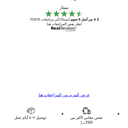
ممتاز
4.3 من أصل 5 نجوم
استنادًا إلى مراجعات 70875.
انظر بعض المراجعات هنا.
مشتري موثوق
اجعات
ملاء
Great item. Good quality.
4 يونيو
1 مايو
s C
Mary O
عرض المزيد من المراجعات هنا
شحن مجاني لأكثر من
توصيل ٢-٤ أيام عمل