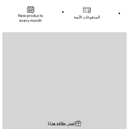
New products
المدفوعات الآمنة
every month
يد الإلكتروني
إرسال
St
Poster St
ة العملاء
اشترِ بطاقة هدايا