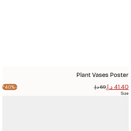
Produc
image
Plant Vases Pos
-40%*