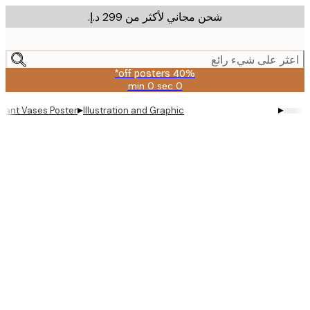
شحن مجاني لأكثر من ‏299 د.إ.‏
m
cont
ر على شيء رائع
40% off posters*
0 sec
0 min
صالحة
حتى:
▸
▸
Plant Vases Poster
Illustration and Graphic
2026-
08-
09