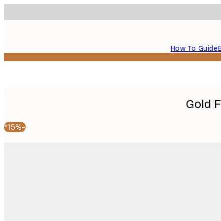
How To Guide
Gold 
-15%*