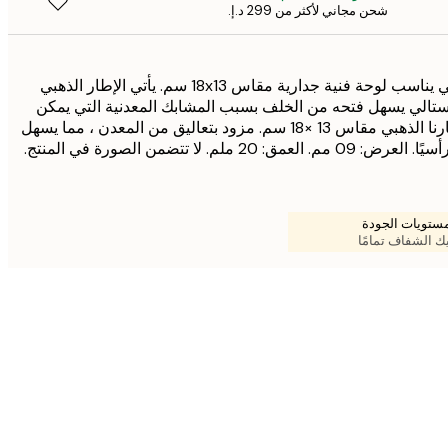
شحن مجاني لأكثر من ‏299 د.إ.‏
إطار عصري باللون الذهبي يناسب لوحة فنية جدارية مقاس 18x13 سم. يأتي الإطار الذهبي
تالي يسهل فتحه من الخلف بسبب المشابك المعدنية التي يمكن
قلبها جانبًا بسهولة. إن اطارنا الذهبي مقاس 13 ×18 سم. مزود بتعاليق من المعدن ، مما يسهل
 ملم. لا تتضمن الصورة في المنتج.
ستويات الجودة
يك الشفاف تمامًا