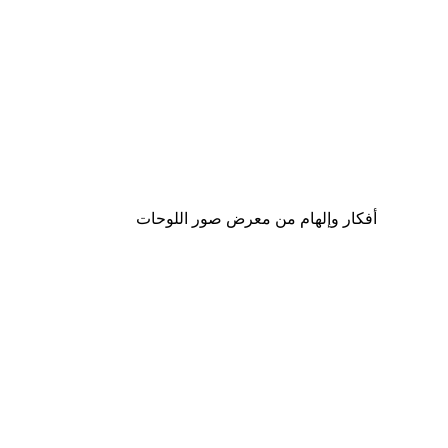
-40%*
s and Elderflower Gin Poster
من ‏41.40 د.إ.‏
أفكار وإلهام من معرض صور اللوحات