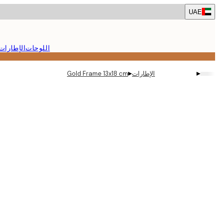
Skip
UAE
to
main
content.
اللوحات
الإطارات
▸
▸
الإطارات
Gold Frame 13x18 cm