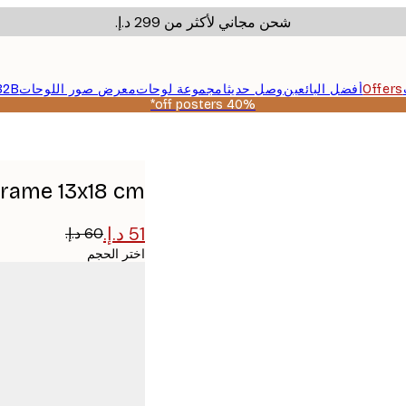
شحن مجاني لأكثر من ‏299 د.إ.‏
Offers
أفضل البائعين
وصل حديثا
مجموعة لوحات
معرض صور اللوحات
B2B
40% off posters*
Frame 13x18 cm
اختر الحجم