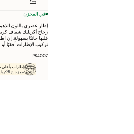
في المخزن
زجاج أكريليك شفاف كريس
تركيب الإطارات أفقيًا أو رأسيًا. العرض: 09 مم. العمق: 20
PS4007
إطارات بأعلى م
مع زجاج الأكريل