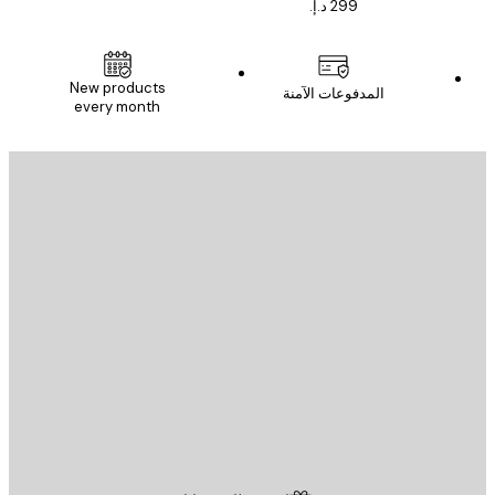
New products
المدفوعات الآمنة
every month
يد الإلكتروني
إرسال
St
Poster St
ة العملاء