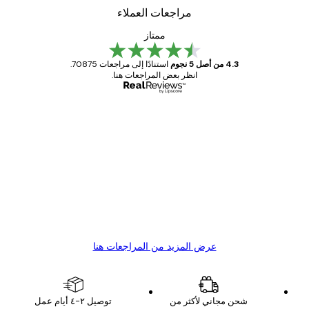
مراجعات العملاء
ممتاز
4.3 من أصل 5 نجوم
استنادًا إلى مراجعات 70875.
انظر بعض المراجعات هنا.
مشتري موثوق
اجعات
ملاء
Great item. Good quality.
4 يونيو
1 مايو
s C
Mary O
عرض المزيد من المراجعات هنا
شحن مجاني لأكثر من
توصيل ٢-٤ أيام عمل