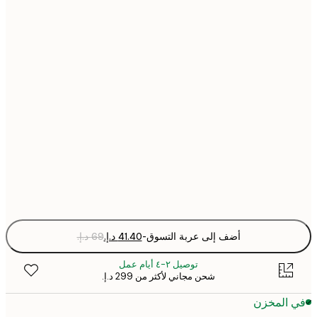
21x30 cm
30x40 cm
40x50 cm
50x70 cm
70x100 cm
Fra
optio
أضف إلى عربة التسوق
-
توصيل ٢-٤ أيام عمل
شحن مجاني لأكثر من ‏299 د.إ.‏
 المخزن