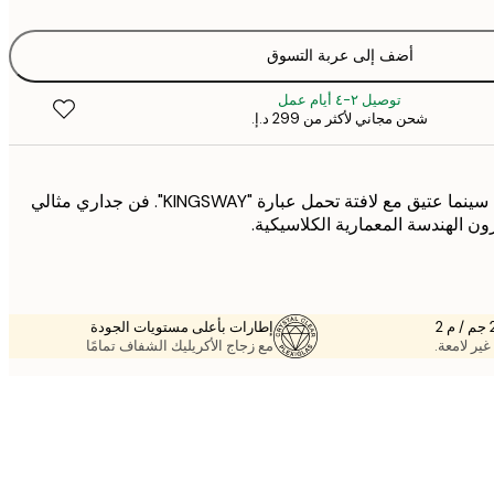
أضف إلى عربة التسوق
توصيل ٢-٤ أيام عمل
شحن مجاني لأكثر من ‏299 د.إ.‏
بوستر أبيض وأسود لمبنى سينما عتيق مع لافتة تحمل عبارة "KINGSWAY". فن جداري مثالي
ون الهندسة المعمارية الكلاسيكية.
إطارات بأعلى مستويات الجودة
غير لامعة.
مع زجاج الأكريليك الشفاف تمامًا