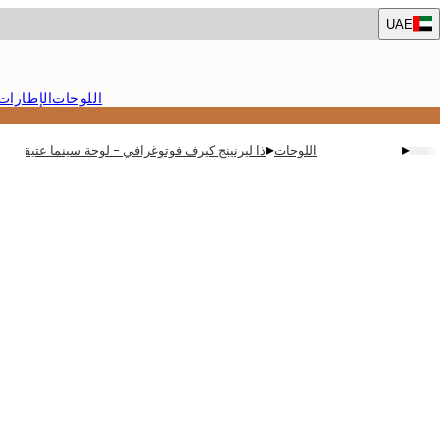
Skip
UAE
to
main
content.
اللوحات
الإطارات
▸
▸
اللوحات
ذا ليرنينج كيرف فوتوغرافي - لوحة سينما عتيقة بو