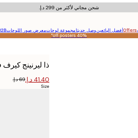
شحن مجاني لأكثر من ‏299 د.إ.‏
Offers
أفضل البائعين
وصل حديثا
مجموعة لوحات
معرض صور اللوحات
B2B
40% off posters*
ستر
ذا ليرنينج كيرف 
Size