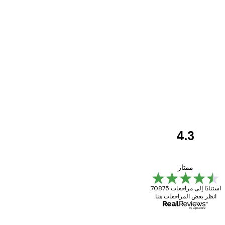
4.3
مراجعات
العملاء
Great item. Good quality.
ممتاز
استنادًا إلى مراجعات 70875.
انظر بعض المراجعات هنا.
4 يونيو
Mary O