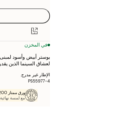
30x40 cm
40x50 cm
50x50 cm
في المخزن
50x70 cm
70x100 cm
لعشاق السينما الذين يقدر
الإطار غير مدرج.
PS55977-4
ورق ممتاز 200 جم / م 2
مع لمسة نهائية 