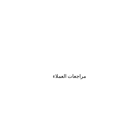
-40%*
لوحة صورة بحيرة سحرية
من ‏41.40 د.إ.‏
مراجعات العملاء