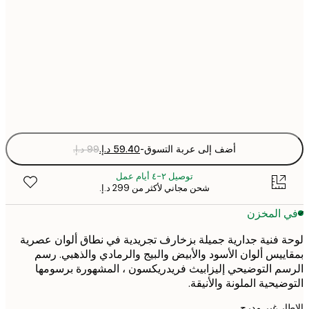
40x50 cm
70x100 cm
Fra
optio
أضف إلى عربة التسوق
-
توصيل ٢-٤ أيام عمل
شحن مجاني لأكثر من ‏299 د.إ.‏
 المخزن
 فنية جدارية جميلة بزخارف تجريدية في نطاق ألوان عصرية
ييس ألوان الأسود والأبيض والبيج والرمادي والذهبي. رسم
م التوضيحي إليزابيث فريدريكسون ، المشهورة برسومها
ضيحية الملونة والأنيقة.
ر غير مدرج.