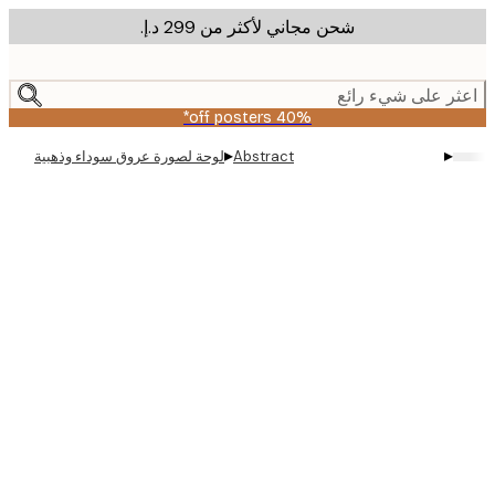
شحن مجاني لأكثر من ‏299 د.إ.‏
m
cont
ر على شيء رائع
40% off posters*
▸
▸
Abstract
لوحة لصورة عروق سوداء وذهبية
Produc