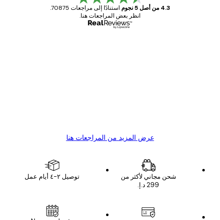
4.3 من أصل 5 نجوم
استنادًا إلى مراجعات 70875.
انظر بعض المراجعات هنا.
مشتري موثوق
اجعات
ملاء
Great item. Good quality.
4 يونيو
1 مايو
s C
Mary O
عرض المزيد من المراجعات هنا
شحن مجاني لأكثر من
توصيل ٢-٤ أيام عمل