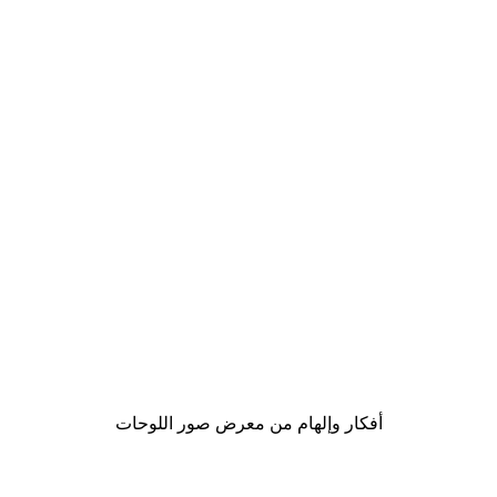
-40%*
 البحيرة
Love Beige Poster
من ‏17.40 د.إ.‏
أفكار وإلهام من معرض صور اللوحات