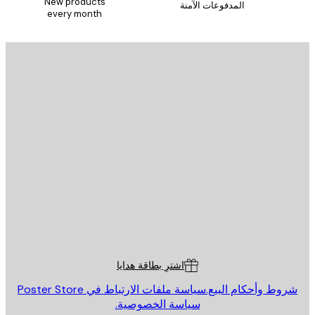
New products
المدفوعات الآمنة
every month
يد الإلكتروني
إرسال
St
Poster St
ة العملاء
اشترِ بطاقة هدايا
روط وأحكام البيع.
سياسة ملفات الارتباط في Poster Store
سياسة الخصوصية.