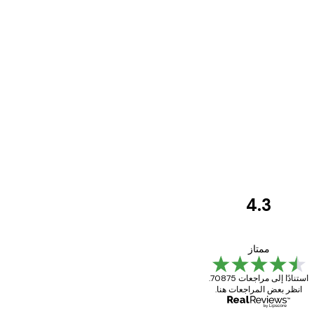
4.3
مراجعات
العملاء
Great item. Good quality.
ممتاز
استنادًا إلى مراجعات 70875.
انظر بعض المراجعات هنا.
4 يونيو
Mary O