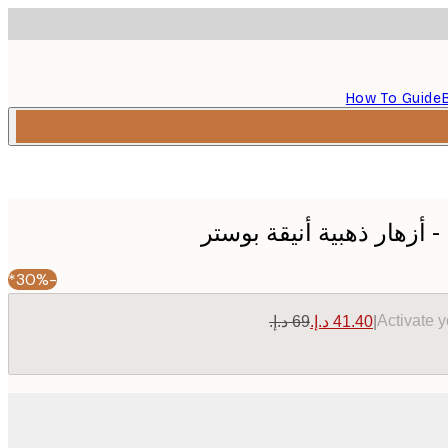
How To Guide
-30%*
Activate 
|