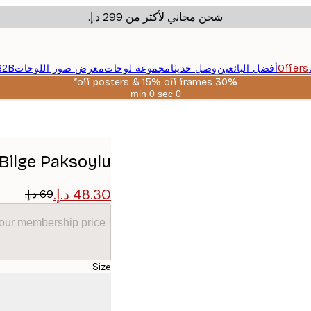
شحن مجاني لأكثر من ‏299 د.إ.‏
Offers
أفضل البائعين
وصل حديثا
مجموعة لوحات
معرض صور اللوحات
B2B
30% off posters & 15% off frames*
0 sec
0 min
صالحة
حتى:
2026-
08-
06
Bilge Paksoylu - أزهار ذهبية أنيقة بوستر
your membership price
Size