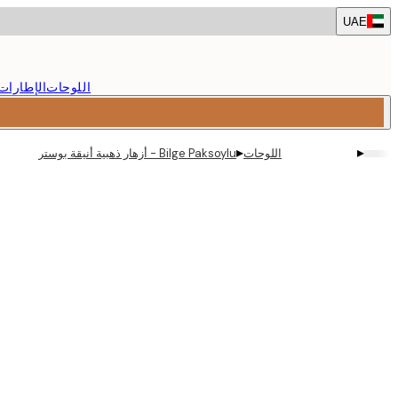
Skip
UAE
to
main
content.
اللوحات
الإطارات
▸
▸
اللوحات
Bilge Paksoylu - أزهار ذهبية أنيقة بوستر