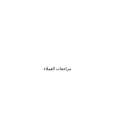
-30%*
لوحة لصورة مدينة نيويورك
من ‏48.30 د.إ.‏
مراجعات العملاء