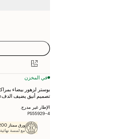
Frame
21x30 cm
options
30x40 cm
40x50 cm
50x50 cm
في المخزن
50x70 cm
بوستر لزهور بيضاء بمراك
70x100 cm
تصميم أنيق يضيف الدفء 
الإطار غير مدرج.
PS55929-4
ورق ممتاز 200 جم / م 2
مع لمسة نهائية 