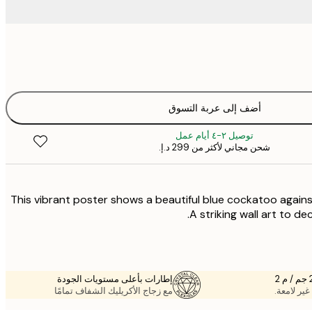
أضف إلى عربة التسوق
توصيل ٢-٤ أيام عمل
شحن مجاني لأكثر من ‏299 د.إ.‏
This vibrant poster shows a beautiful blue cockatoo again
A striking wall art to d
إطارات بأعلى مستويات الجودة
غير لامعة.
مع زجاج الأكريليك الشفاف تمامًا