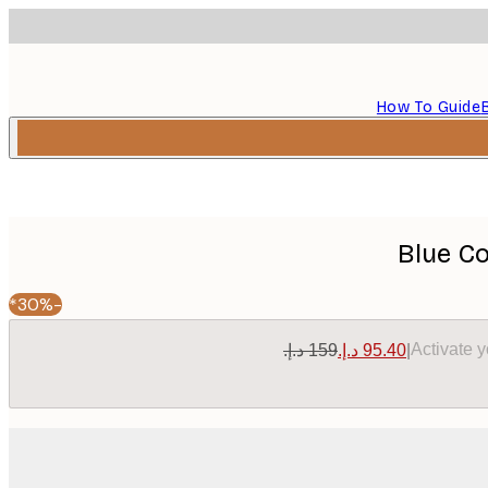
How To Guide
Blue C
-30%*
Activate 
|