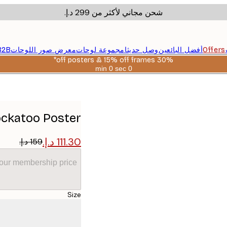
شحن مجاني لأكثر من ‏299 د.إ.‏
Offers
أفضل البائعين
وصل حديثا
مجموعة لوحات
معرض صور اللوحات
B2B
30% off posters & 15% off frames*
0 sec
0 min
صالحة
حتى:
2026-
08-
06
ockatoo Poster
your membership price
Size