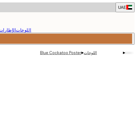
Skip
UAE
to
main
content.
اللوحات
الإطارات
▸
▸
اللوحات
Blue Cockatoo Poster