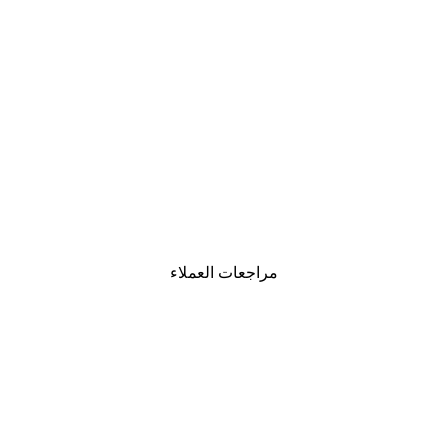
-30%*
موضة الشارع بوستر
من ‏48.30 د.إ.‏
مراجعات العملاء