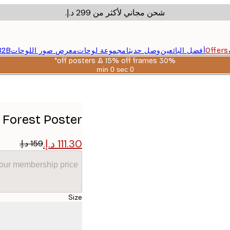
شحن مجاني لأكثر من ‏299 د.إ.‏
Offers
أفضل البائعين
وصل حديثا
مجموعة لوحات
معرض صور اللوحات
B2B
30% off posters & 15% off frames*
0 sec
0 min
صالحة
حتى:
2026-
08-
06
 Forest Poster
your membership price
Size