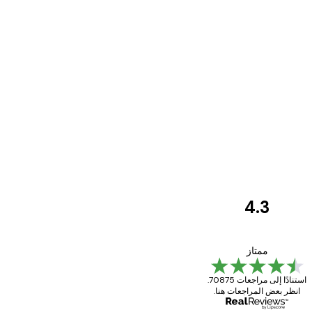
4.3
مراجعات
العملاء
Great item. Good quality.
ممتاز
استنادًا إلى مراجعات 70875.
انظر بعض المراجعات هنا.
4 يونيو