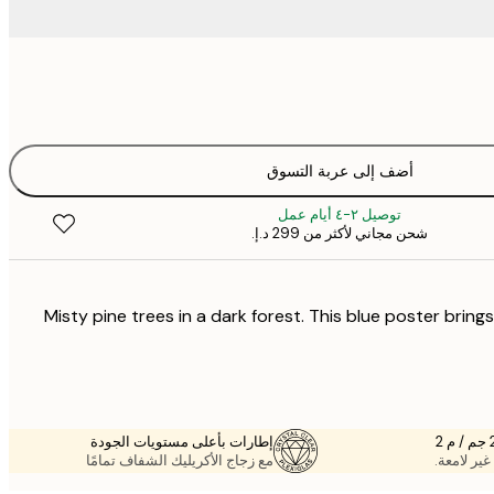
أضف إلى عربة التسوق
توصيل ٢-٤ أيام عمل
شحن مجاني لأكثر من ‏299 د.إ.‏
Misty pine trees in a dark forest. This blue poster brings
إطارات بأعلى مستويات الجودة
غير لامعة.
مع زجاج الأكريليك الشفاف تمامًا