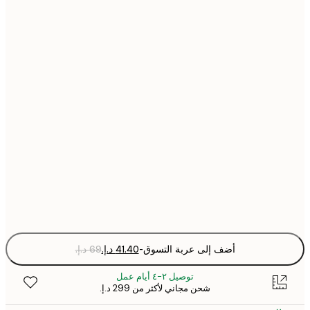
30x40 cm
40x50 cm
50x50 cm
50x70 cm
70x100 cm
Fra
optio
أضف إلى عربة التسوق
-
توصيل ٢-٤ أيام عمل
شحن مجاني لأكثر من ‏299 د.إ.‏