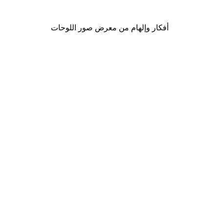
من ‏41.40 د.إ.‏
أفكار وإلهام من معرض صور اللوحات