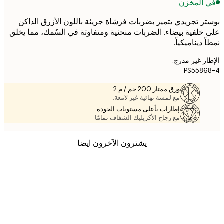
 المخزن
ر تجريدي يتميز بضربات فرشاة جريئة باللون الأزرق الداكن
خلفية بيضاء. الضربات منحنية ومتفاوتة في السُمك، مما يخلق
 ديناميكياً.
ر غير مدرج.
PS5586
ورق ممتاز 200 جم / م 2
مع لمسة نهائية غير لامعة.
إطارات بأعلى مستويات الجودة
مع زجاج الأكريليك الشفاف تمامًا
يشترون الآخرون ايضا