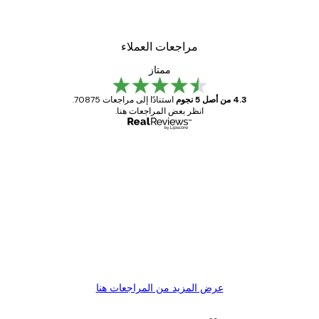
مراجعات العملاء
ممتاز
4.3 من أصل 5 نجوم
استنادًا إلى مراجعات 70875.
انظر بعض المراجعات هنا.
مشتري موثوق
اجعات
ملاء
Great item. Good quality.
4 يونيو
1 مايو
s C
Mary O
عرض المزيد من المراجعات هنا