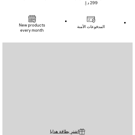
New products
المدفوعات الآمنة
every month
يد الإلكتروني
إرسال
St
Poster St
ة العملاء
اشترِ بطاقة هدايا