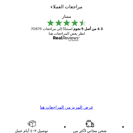
مراجعات العملاء
ممتاز
4.3 من أصل 5 نجوم
استنادًا إلى مراجعات 70875.
انظر بعض المراجعات هنا.
مشتري موثوق
اجعات
ملاء
Great item. Good quality.
4 يونيو
1 مايو
s C
Mary O
عرض المزيد من المراجعات هنا
شحن مجاني لأكثر من
توصيل ٢-٤ أيام عمل