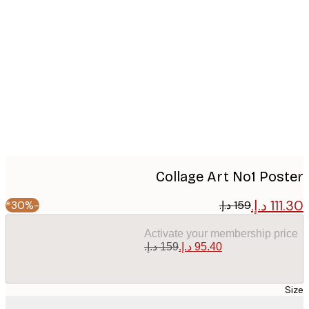
Produc
image
Collage Art No1 Pos
-30%*
Activate your membership pr