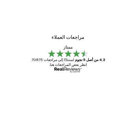
مراجعات العملاء
ممتاز
4.3 من أصل 5 نجوم
استنادًا إلى مراجعات 70875.
انظر بعض المراجعات هنا.
مشتري موثوق
اجعات
ملاء
Great item. Good quality.
4 يونيو
1 مايو
s C
Mary O