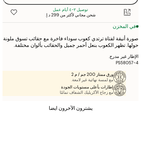
توصيل ٢-٤ أيام عمل
شحن مجاني لأكثر من ‏299 د.إ.‏
 المخزن
 أنيقة لفتاة ترتدي كعوب سوداء فاخرة مع حقائب تسوق ملونة
ا. تظهر الكعوب بنعل أحمر جميل والحقائب بألوان مختلفة.
ر غير مدرج.
PS5805
ورق ممتاز 200 جم / م 2
مع لمسة نهائية غير لامعة.
إطارات بأعلى مستويات الجودة
مع زجاج الأكريليك الشفاف تمامًا
يشترون الآخرون ايضا