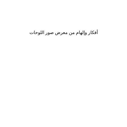
موضة الشارع بوستر
من ‏48.30 د.إ.‏
أفكار وإلهام من معرض صور اللوحات