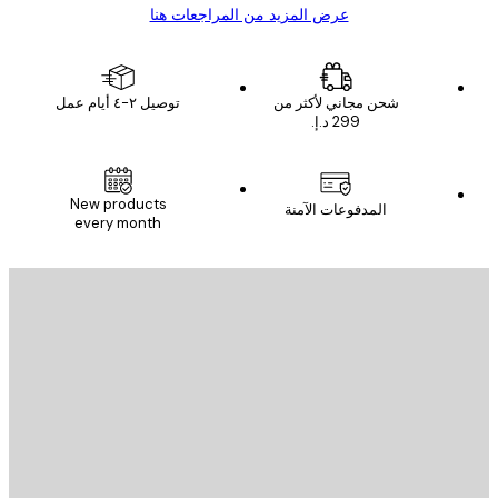
عرض المزيد من المراجعات هنا
شحن مجاني لأكثر من
توصيل ٢-٤ أيام عمل
New products
المدفوعات الآمنة
every month
يد الإلكتروني
إرسال