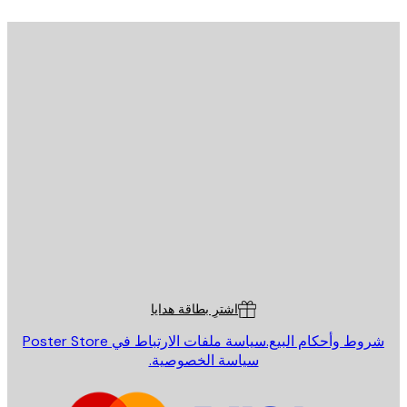
يد الإلكتروني
إرسال
St
Poster St
ة العملاء
اشترِ بطاقة هدايا
روط وأحكام البيع.
سياسة ملفات الارتباط في Poster Store
سياسة الخصوصية.