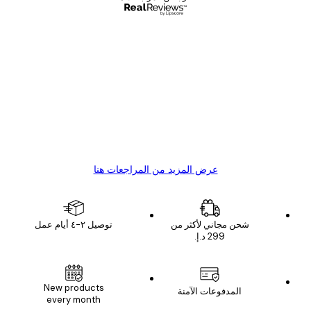
مشتري موثوق
اجعات
ملاء
Great item. Good quality.
4 يونيو
1 مايو
s C
Mary O
عرض المزيد من المراجعات هنا
شحن مجاني لأكثر من
توصيل ٢-٤ أيام عمل
New products
المدفوعات الآمنة
every month