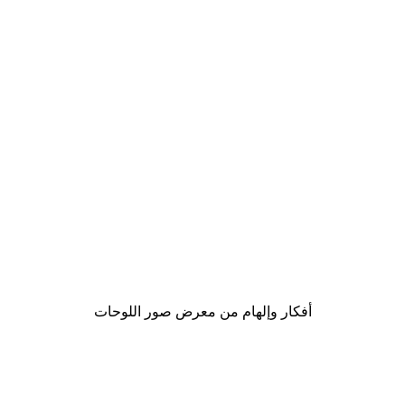
-40%*
Treechild - تصبح على خير (طقم من ثلاثة) بوستر
من ‏41.40 د.إ.‏
أفكار وإلهام من معرض صور اللوحات