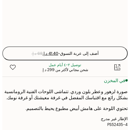
30x40 cm
Fra
optio
أضف إلى عربة التسوق
-
توصيل ٢-٤ أيام عمل
شحن مجاني لأكثر من ‏299 د.إ.‏
 المخزن
 لزهور وعطر بلون وردي. تتماشى اللوحات الفنية الرومانسية
 رائع مع اقتباسك المفضل في غرفة معيشتك أو غرفة نومك.
ي اللوحة على هامش أبيض مطبوع يحيط بالتصميم.
ر غير مدرج.
PS524