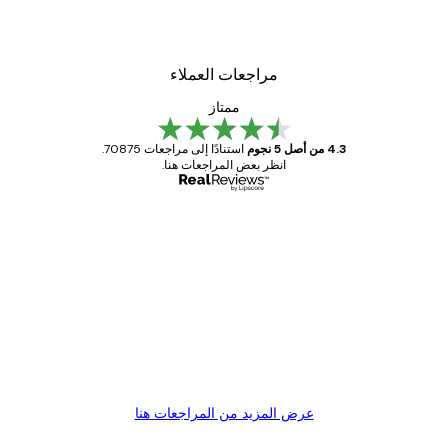
من ‏41.40 د.إ.‏
مراجعات العملاء
ممتاز
4.3 من أصل 5 نجوم
استنادًا إلى مراجعات 70875.
انظر بعض المراجعات هنا.
مشتري موثوق
اجعات
ملاء
Great item. Good quality.
4 يونيو
1 مايو
s C
Mary O
عرض المزيد من المراجعات هنا