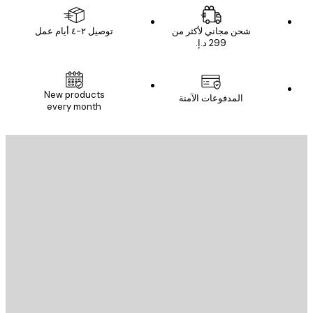
شحن مجاني لأكثر من
توصيل ٢-٤ أيام عمل
New products
المدفوعات الآمنة
every month
يد الإلكتروني
إرسال
St