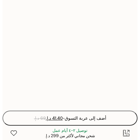
21x30 cm
30x40 cm
40x50 cm
50x50 cm
50x70 cm
70x100 cm
Fra
optio
أضف إلى عربة التسوق
-
توصيل ٢-٤ أيام عمل
شحن مجاني لأكثر من ‏299 د.إ.‏