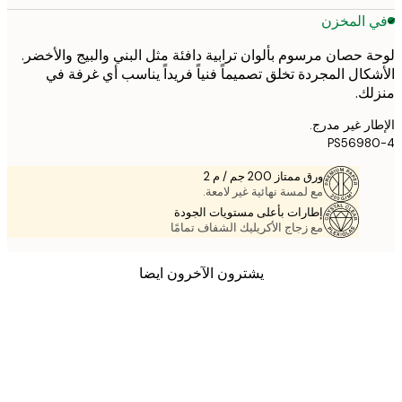
 المخزن
 حصان مرسوم بألوان ترابية دافئة مثل البني والبيج والأخضر.
كال المجردة تخلق تصميماً فنياً فريداً يناسب أي غرفة في
ك.
ر غير مدرج.
PS5698
ورق ممتاز 200 جم / م 2
مع لمسة نهائية غير لامعة.
إطارات بأعلى مستويات الجودة
مع زجاج الأكريليك الشفاف تمامًا
يشترون الآخرون ايضا