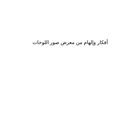
-30%*
لوحة لصورة مدينة نيويورك
من ‏48.30 د.إ.‏
أفكار وإلهام من معرض صور اللوحات