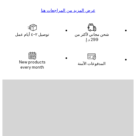
عرض المزيد من المراجعات هنا
شحن مجاني لأكثر من
توصيل ٢-٤ أيام عمل
New products
المدفوعات الآمنة
every month
يد الإلكتروني
إرسال