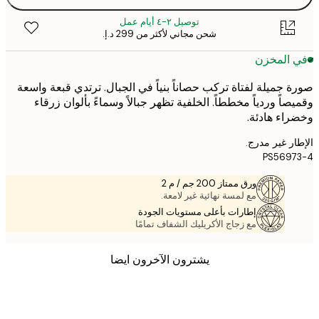
توصيل ٢-٤ أيام عمل
شحن مجاني لأكثر من ‏299 د.إ.‏
 المخزن
 جميلة لفتاة تركب حصاناً بنياً في الجبال. ترتدي قبعة واسعة
صاً وردياً مخططاً. الخلفية تظهر جبالاً وسماءً بألوان زرقاء
اء هادئة.
ر غير مدرج.
PS569
ورق ممتاز 200 جم / م 2
مع لمسة نهائية غير لامعة.
إطارات بأعلى مستويات الجودة
مع زجاج الأكريليك الشفاف تمامًا
يشترون الآخرون ايضا