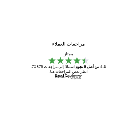
مراجعات العملاء
ممتاز
4.3 من أصل 5 نجوم
استنادًا إلى مراجعات 70875.
انظر بعض المراجعات هنا.
مشتري موثوق
اجعات
ملاء
Great item. Good quality.
4 يونيو
1 مايو
s C
Mary O