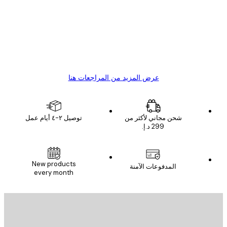
ملاء
Great item. Good quality.
4 يونيو
1 مايو
s C
Mary O
عرض المزيد من المراجعات هنا
شحن مجاني لأكثر من
توصيل ٢-٤ أيام عمل
New products
المدفوعات الآمنة
every month