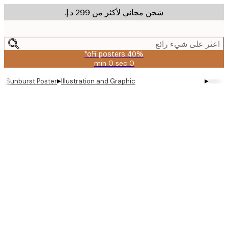
شحن مجاني لأكثر من ‏299 د.إ.‏
m
cont
ر على شيء رائع
40% off posters*
0 sec
0 min
صالحة
حتى:
▸
▸
stract Sunburst Poster
Illustration and Graphic
2026-
08-
09
Produc