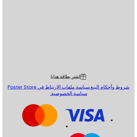
يد الإلكتروني
إرسال
St
Poster St
ة العملاء
اشترِ بطاقة هدايا
روط وأحكام البيع.
سياسة ملفات الارتباط في Poster Store
سياسة الخصوصية.