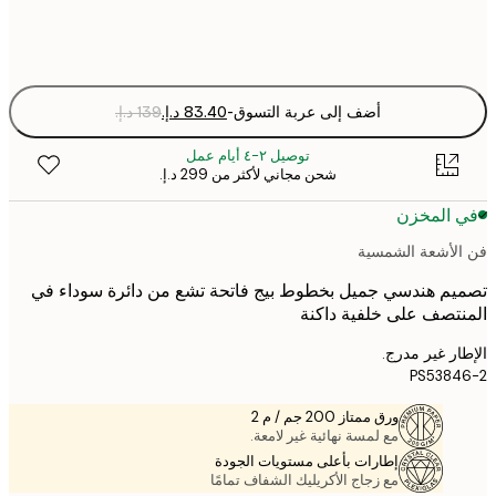
Fra
optio
أضف إلى عربة التسوق
-
توصيل ٢-٤ أيام عمل
شحن مجاني لأكثر من ‏299 د.إ.‏
 المخزن
لأشعة الشمسية
م هندسي جميل بخطوط بيج فاتحة تشع من دائرة سوداء في
تصف على خلفية داكنة
ر غير مدرج.
PS538
ورق ممتاز 200 جم / م 2
مع لمسة نهائية غير لامعة.
إطارات بأعلى مستويات الجودة
مع زجاج الأكريليك الشفاف تمامًا