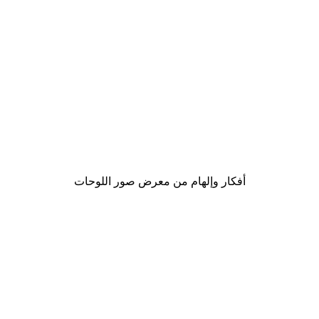
-40%*
لوحة صورة بحيرة سحرية
من ‏41.40 د.إ.‏
أفكار وإلهام من معرض صور اللوحات