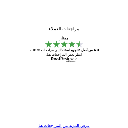
Elsa Beskow - May Poster
Elsa 
من ‏48.30 د.إ.‏
مراجعات العملاء
ممتاز
4.3 من أصل 5 نجوم
استنادًا إلى مراجعات 70875.
انظر بعض المراجعات هنا.
مشتري موثوق
اجعات
ملاء
Great item. Good quality.
4 يونيو
1 مايو
s C
Mary O
عرض المزيد من المراجعات هنا