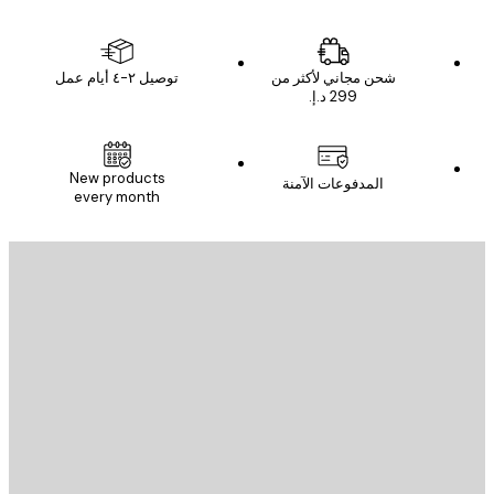
شحن مجاني لأكثر من
توصيل ٢-٤ أيام عمل
New products
المدفوعات الآمنة
every month
يد الإلكتروني
إرسال
St