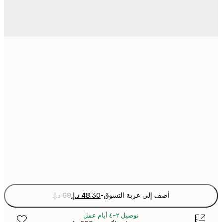
21x30 cm
30x40 cm
40x50 cm
50x70 cm
Fra
optio
أضف إلى عربة التسوق
-
توصيل ٢-٤ أيام عمل