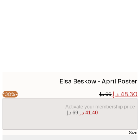
Produc
image
Elsa Beskow - April Pos
-30%*
Activate your membership pr