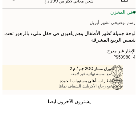
شحن مجاني لأكثر من ‏299 د.إ.‏
 المخزن
توضيحي لشهر أبريل
 جميلة تُظهر الأطفال وهم يلعبون في حقل مليء بالزهور تحت
 الربيع المشرقة
ر غير مدرج.
PS539
ورق ممتاز 200 جم / م 2
مع لمسة نهائية غير لامعة.
إطارات بأعلى مستويات الجودة
مع زجاج الأكريليك الشفاف تمامًا
يشترون الآخرون ايضا