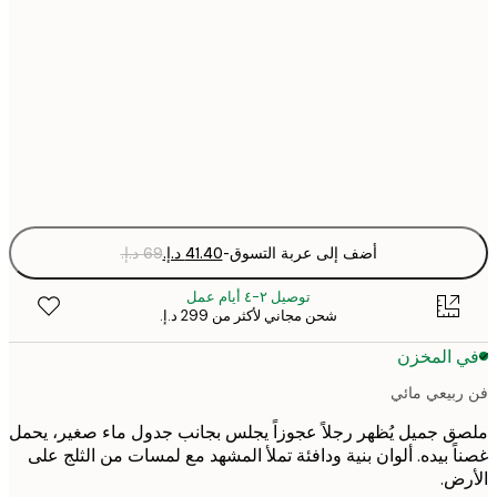
30x40 cm
40x50 cm
Fra
optio
أضف إلى عربة التسوق
-
توصيل ٢-٤ أيام عمل
شحن مجاني لأكثر من ‏299 د.إ.‏
 المخزن
بيعي مائي
 جميل يُظهر رجلاً عجوزاً يجلس بجانب جدول ماء صغير، يحمل
ً بيده. ألوان بنية ودافئة تملأ المشهد مع لمسات من الثلج على
ض.