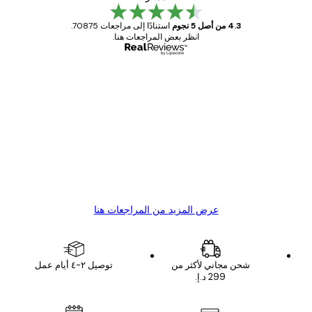
4.3 من أصل 5 نجوم
استنادًا إلى مراجعات 70875.
انظر بعض المراجعات هنا.
مشتري موثوق
اجعات
ملاء
Great item. Good quality.
4 يونيو
1 مايو
s C
Mary O
عرض المزيد من المراجعات هنا
شحن مجاني لأكثر من
توصيل ٢-٤ أيام عمل