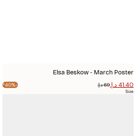
imag
Elsa Beskow - March Pos
-40%*