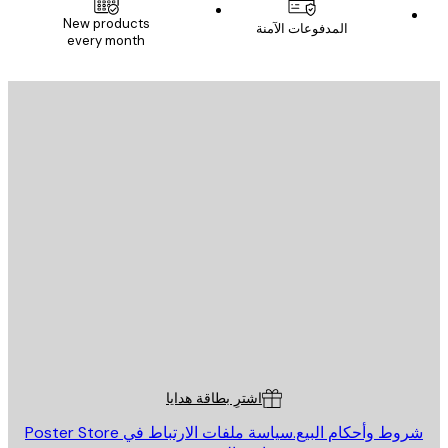
New products
المدفوعات الآمنة
every month
يد الإلكتروني
إرسال
St
Poster St
ة العملاء
اشترِ بطاقة هدايا
روط وأحكام البيع.
سياسة ملفات الارتباط في Poster Store