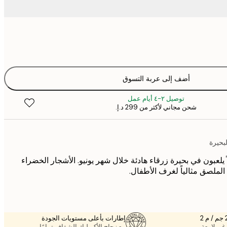
أضف إلى عربة التسوق
توصيل ٢-٤ أيام عمل
شحن مجاني لأكثر من ‏299 د.إ.‏
بحيرة
يلعبون في بحيرة زرقاء هادئة خلال شهر يونيو. الأشجار الخضراء
الملصق مثالياً لغرف الأطفال.
إطارات بأعلى مستويات الجودة
غير لامعة.
مع زجاج الأكريليك الشفاف تمامًا