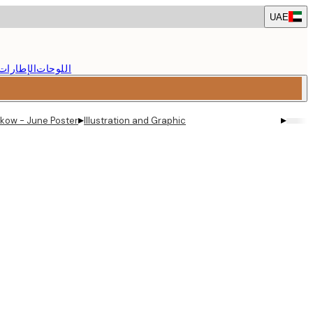
Skip
UAE
to
main
content.
اللوحات
الإطارات
▸
▸
skow - June Poster
Illustration and Graphic