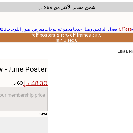
شحن مجاني لأكثر من ‏299 د.إ.‏
Offers
أفضل البائعين
وصل حديثا
مجموعة لوحات
معرض صور اللوحات
B2B
30% off posters & 15% off frames*
0 sec
0 min
صالحة
حتى:
Elsa Be
2026-
08-
06
 - June Poster
your membership price
Size