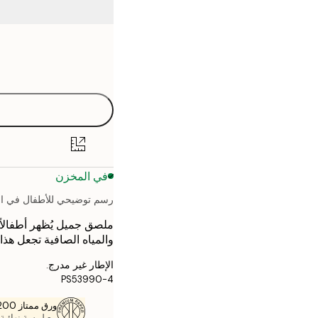
Frame
21x30 cm
options
30x40 cm
40x50 cm
50x70 cm
في المخزن
رسم توضيحي للأطفال في ال
ملصق جميل يُظهر أطفالاً 
والمياه الصافية تجعل هذا 
الإطار غير مدرج.
PS53990-4
ورق ممتاز 200 جم / م 2
مع لمسة نهائية 