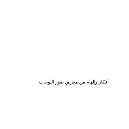
-30%*
Elsa Beskow - January Poster
من ‏48.30 د.إ.‏
أفكار وإلهام من معرض صور اللوحات