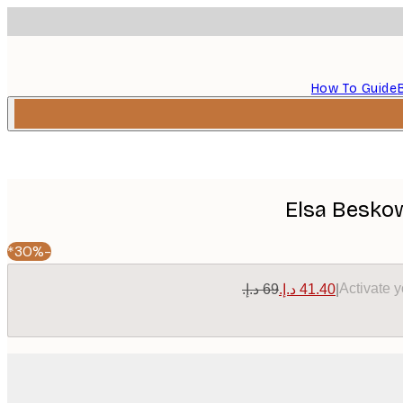
How To Guide
Elsa Beskow
-30%*
Activate 
|