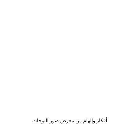
-40%*
لوحة عبارة 'كنت جائعا'
من ‏17.40 د.إ.‏
أفكار وإلهام من معرض صور اللوحات