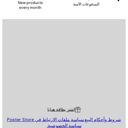
New products
المدفوعات الآمنة
every month
يد الإلكتروني
إرسال
St
Poster St
ة العملاء
اشترِ بطاقة هدايا
روط وأحكام البيع.
سياسة ملفات الارتباط في Poster Store
سياسة الخصوصية.