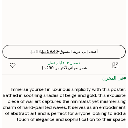
50x70 cm
Fra
optio
أضف إلى عربة التسوق
-
توصيل ٢-٤ أيام عمل
شحن مجاني لأكثر من ‏299 د.إ.‏
 المخزن
Immerse yourself in luxurious simplicity with this pos
Bathed in soothing shades of beige and gold, this exqui
piece of wall art captures the minimalist yet mesmeri
charm of hand-painted waves. It serves as an embodi
of abstract art and is perfect for anyone looking to a
touch of elegance and sophistication to their sp