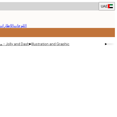
Skip
UAE
to
main
content.
اللوحات
الإطارات
▸
▸
Illustration and Graphic
Jolly and Dash - مجموعة الأصداف البحرية الزرقاء بوستر