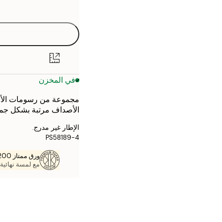
options
30x40 cm
40x50 cm
50x70 cm
في المخزن
70x100 cm
مجموعة من رسومات الأصد
الأصداف مرتبة بشكل جمي
الإطار غير مدرج.
PS58189-4
ورق ممتاز 200 جم / م 2
مع لمسة نهائية 