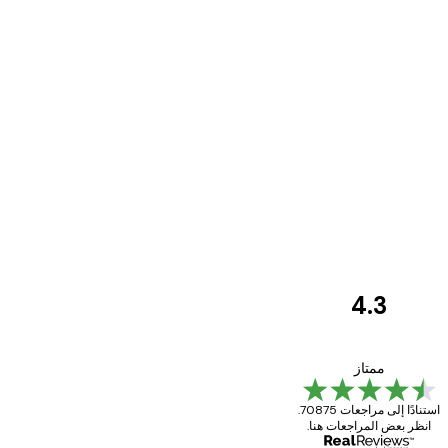
4.3
مراجعات
العملاء
Great item. Good quality.
ممتاز
استنادًا إلى مراجعات 70875.
انظر بعض المراجعات هنا.
4 يونيو