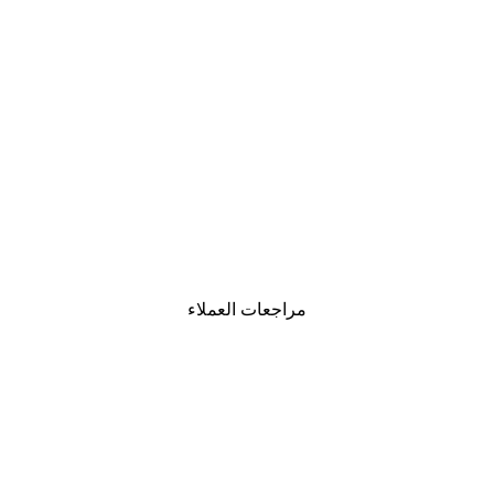
-40%*
لوحة لصورة مدينة نيويورك
من ‏41.40 د.إ.‏
مراجعات العملاء