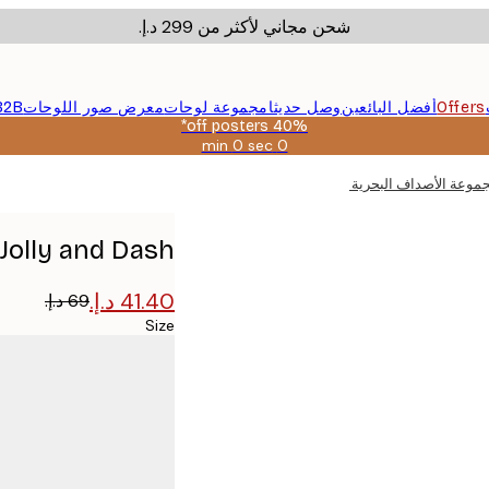
شحن مجاني لأكثر من ‏299 د.إ.‏
Offers
أفضل البائعين
وصل حديثا
مجموعة لوحات
معرض صور اللوحات
B2B
40% off posters*
0 sec
0 min
صالحة
حتى:
2026-
08-
09
Jolly and Dash - مجموعة الأصداف البحرية الزرقاء بوستر
Size