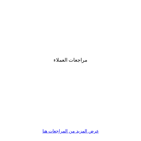
-30%*
Chanel ألواح ركوب الأمواج بوستر
من ‏48.30 د.إ.‏
مراجعات العملاء
عرض المزيد من المراجعات هنا