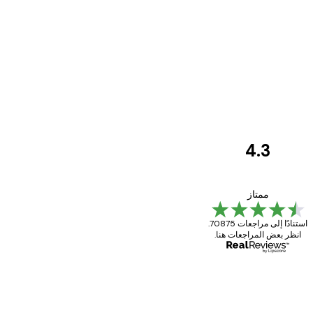
4.3
مراجعات
العملاء
Great item. Good quality.
ممتاز
استنادًا إلى مراجعات 70875.
انظر بعض المراجعات هنا.
4 يونيو
Mary O