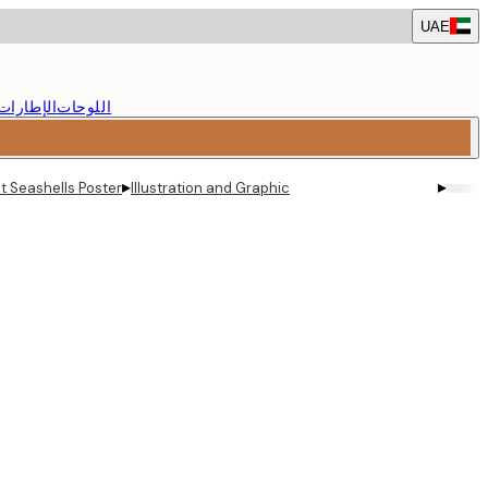
Skip
UAE
to
main
content.
اللوحات
الإطارات
▸
▸
t Seashells Poster
Illustration and Graphic