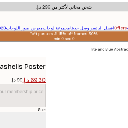
شحن مجاني لأكثر من ‏299 د.إ.‏
Offers
أفضل البائعين
وصل حديثا
مجموعة لوحات
معرض صور اللوحات
B2B
30% off posters & 15% off frames*
0 sec
0 min
صالحة
حتى:
White and Blue Abstrac
2026-
08-
06
ashells Poster
your membership price
Size