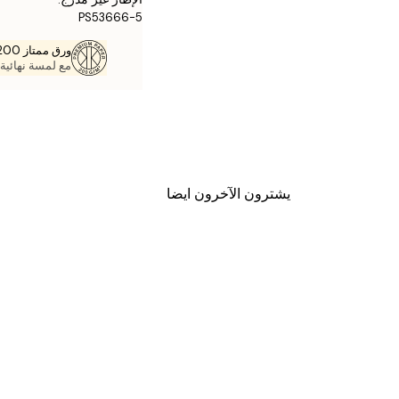
PS53666-5
ورق ممتاز 200 جم / م 2
مع لمسة نهائية 
يشترون الآخرون ايضا