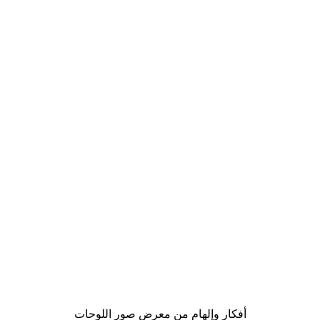
-40%*
موضة الشارع بوستر
من ‏41.40 د.إ.‏
أفكار وإلهام من معرض صور اللوحات