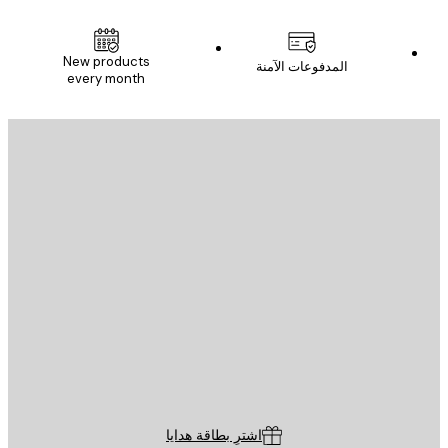
New products
المدفوعات الآمنة
every month
يد الإلكتروني
إرسال
St
Poster St
ة العملاء
اشترِ بطاقة هدايا