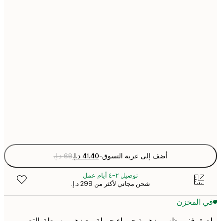
30x40 cm
40x50 cm
50x70 cm
70x100 cm
Fra
optio
أضف إلى عربة التسوق
-
توصيل ٢-٤ أيام عمل
شحن مجاني لأكثر من ‏299 د.إ.‏
 المخزن
 فني يظهر مزهرية حمراء جميلة مع زهور بسيطة. التصميم