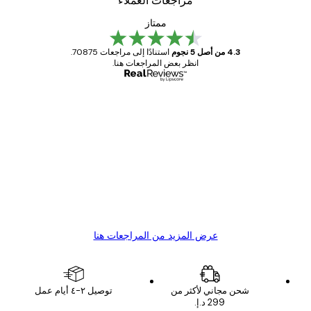
مراجعات العملاء
ممتاز
4.3 من أصل 5 نجوم
استنادًا إلى مراجعات 70875.
انظر بعض المراجعات هنا.
مشتري موثوق
اجعات
ملاء
Great item. Good quality.
4 يونيو
1 مايو
s C
Mary O
عرض المزيد من المراجعات هنا
شحن مجاني لأكثر من
توصيل ٢-٤ أيام عمل