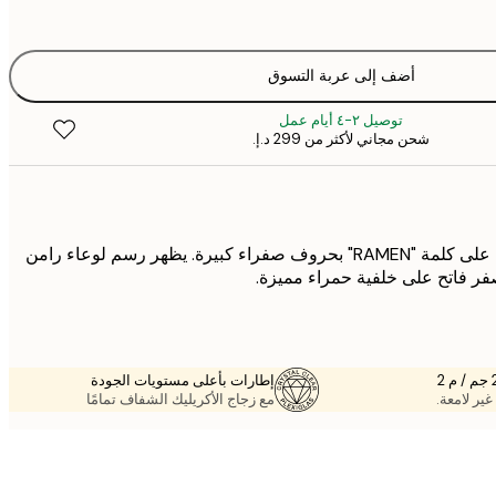
أضف إلى عربة التسوق
توصيل ٢-٤ أيام عمل
شحن مجاني لأكثر من ‏299 د.إ.‏
ملصق أحمر جميل يحتوي على كلمة "RAMEN" بحروف صفراء كبيرة. يظهر رسم لوعاء رامن
فر فاتح على خلفية حمراء مميزة.
إطارات بأعلى مستويات الجودة
غير لامعة.
مع زجاج الأكريليك الشفاف تمامًا