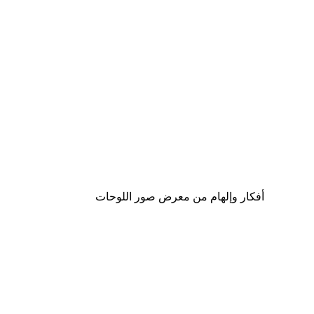
-40%*
Chanel ألواح ركوب الأمواج بوستر
من ‏41.40 د.إ.‏
أفكار وإلهام من معرض صور اللوحات