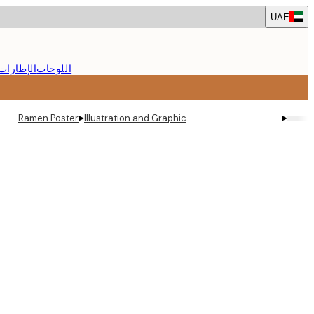
Skip
UAE
to
main
content.
اللوحات
الإطارات
▸
▸
Ramen Poster
Illustration and Graphic