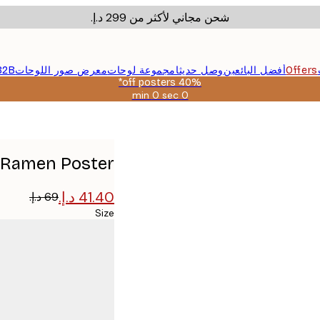
شحن مجاني لأكثر من ‏299 د.إ.‏
Offers
أفضل البائعين
وصل حديثا
مجموعة لوحات
معرض صور اللوحات
B2B
40% off posters*
0 sec
0 min
صالحة
حتى:
2026-
08-
09
Ramen Poster
Size