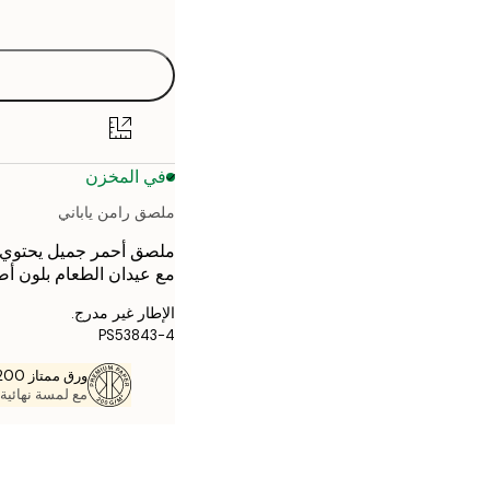
options
30x40 cm
50x70 cm
70x100 cm
في المخزن
ملصق رامن ياباني
مع عيدان الطعام بلون أص
الإطار غير مدرج.
PS53843-4
ورق ممتاز 200 جم / م 2
مع لمسة نهائية 