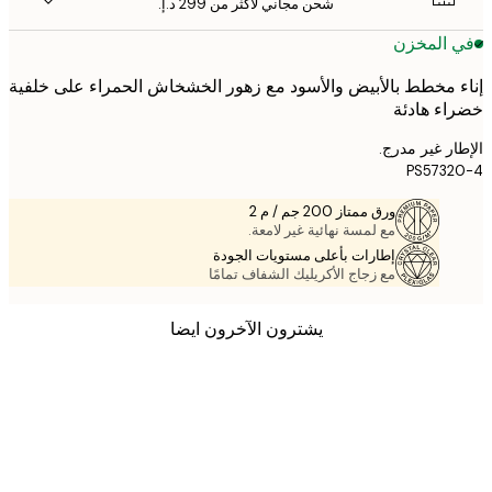
شحن مجاني لأكثر من ‏299 د.إ.‏
 المخزن
 مخطط بالأبيض والأسود مع زهور الخشخاش الحمراء على خلفية
ء هادئة
ر غير مدرج.
PS573
ورق ممتاز 200 جم / م 2
مع لمسة نهائية غير لامعة.
إطارات بأعلى مستويات الجودة
مع زجاج الأكريليك الشفاف تمامًا
يشترون الآخرون ايضا