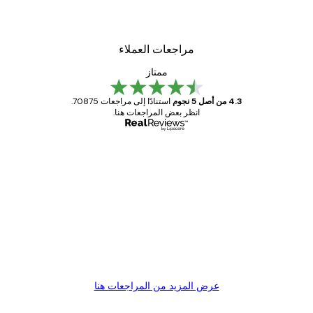
من ‏48.30 د.إ.‏
مراجعات العملاء
ممتاز
4.3 من أصل 5 نجوم
استنادًا إلى مراجعات 70875.
انظر بعض المراجعات هنا.
مشتري موثوق
اجعات
ملاء
Great item. Good quality.
4 يونيو
1 مايو
s C
Mary O
عرض المزيد من المراجعات هنا