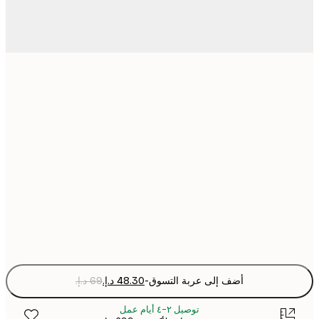
21x30 cm
30x40 cm
50x70 cm
70x100 cm
Fra
optio
أضف إلى عربة التسوق
-
توصيل ٢-٤ أيام عمل